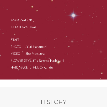
AMBASSADOR
KETA (LAVA Shiki)
STAFF
PHOTO ： Yuri Hanamori
VIDEO ： Sho Matsuura
FLOWER STYLIST : Takuma Hashikami
HAIR MAKE ： Hideko Kondo
HISTORY