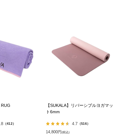
 RUG
【SUKALA】リバーシブルヨガマッ
ト6mm
.8
4.7
（412）
（516）
14,800円
(税込)