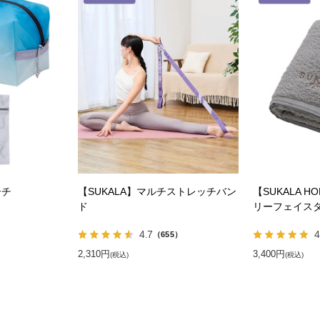
ーチ
【SUKALA】マルチストレッチバン
【SUKALA 
ド
リーフェイス
4.7
4
）
（655）
2,310円
3,400円
(税込)
(税込)