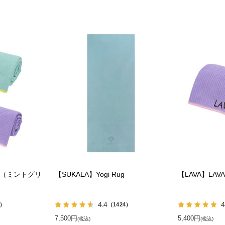
ット（ミントグリ
【SUKALA】Yogi Rug
【LAVA】LAVA
4.4
4
0）
（1424）
7,500円
5,400円
(税込)
(税込)