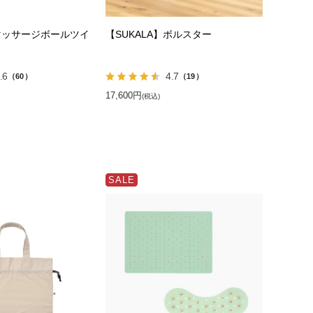
】マッサージボールツイ
【SUKALA】ボルスター
.6
4.7
（60）
（19）
17,600円
(税込)
SALE