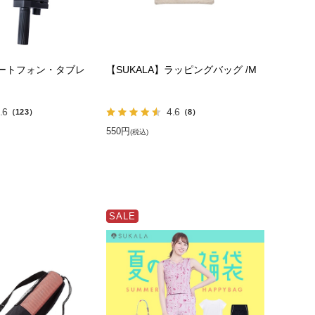
マートフォン・タブレ
【SUKALA】ラッピングバッグ /M
.6
4.6
（123）
（8）
550円
(税込)
SALE