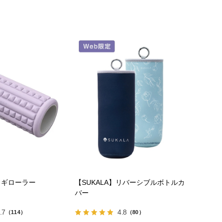
】ヨギローラー
【SUKALA】リバーシブルボトルカ
バー
.7
4.8
（114）
（80）