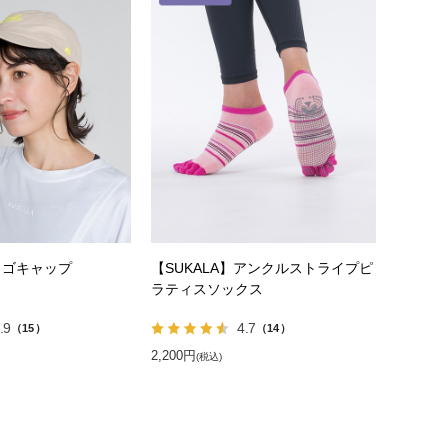
】ロゴキャップ
【SUKALA】アンクルストライプピ
ラティスソックス
.9
4.7
（15）
（14）
2,200円
(税込)