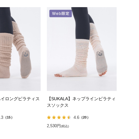
】ハイロングピラティス
【SUKALA】ネップラインピラティ
スソックス
.3
4.6
（15）
（20）
2,530円
(税込)