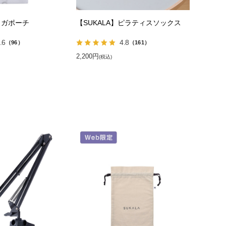
ヨガポーチ
【SUKALA】ピラティスソックス
.6
4.8
（96）
（161）
2,200円
(税込)