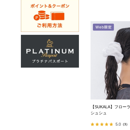
【SUKALA】フロー
シュシュ
5.0
（3）