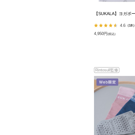
【SUKALA】ヨガポ
4.6
（18
4,950円
(税込)
Rintosull監修