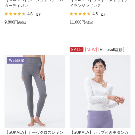
カーディガン
メランジレギンス
4.6
4.5
（27）
（24）
9,800円
11,000円
(税込)
(税込)
SALE
NEW
Rintosull監修
【SUKALA】カーヴクロスレギン
【SUKALA】カップ付きモダンカ