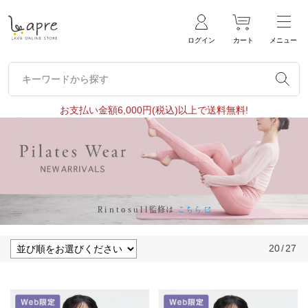
ログイン
カート
メニュー
キーワードから探す
キーワードから探す
お支払い金額6,000円(税込)以上で送料無料!
Rintosull
監修は
こちら
20
/
27