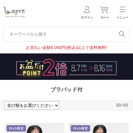
ログイン
カート
メニュー
キーワードから探す
キーワードから探す
お支払い金額6,000円(税込)以上で送料無料!
ブラパッド付
20
/
93