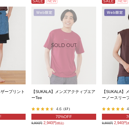
SALE
NEW
SALE
NEW
ヘザープリント
【SUKALA】メンズアクティブエア
【SUKALA
ーTee
ーノースリー
4.6
4
）
（17）
F
70%OFF
7
2,940円
2,940円
9,800円
9,800円
(税込)
(