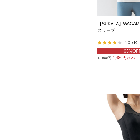
【SUKALA】WAGA
スリーブ
4.0
（9）
65%OF
4,480円
12,800円
(税込)