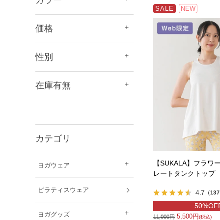
SALE
NEW
価格
性別
在庫有無
カテゴリ
【SUKALA】フラワ
ヨガウェア
レートタンクトップ
ピラティスウェア
4.7
（13
50%OF
ヨガグッズ
5,500円
11,000円
(税込)