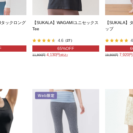
MIタックロング
【SUKALA】WAGAMIユニセックス
【SUKALA
Tee
ップ
4.6
4
（27）
F
65%OFF
6
4,130円
7,920円
11,800円
19,800円
(税込)