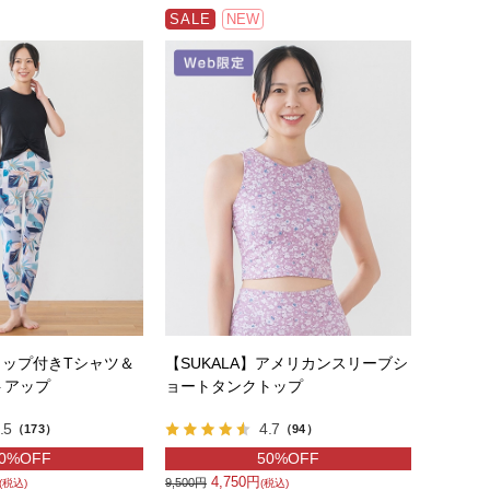
SALE
NEW
】カップ付きTシャツ＆
【SUKALA】アメリカンスリーブシ
トアップ
ョートタンクトップ
.5
4.7
（173）
（94）
0%OFF
50%OFF
4,750円
9,500円
(税込)
(税込)