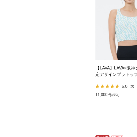
【LAVA】LAVA×阪
定デザインブラトッ
5.0
（3）
11,000円
(税込)