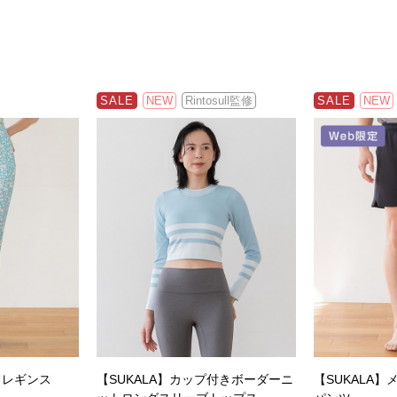
SALE
NEW
Rintosull監修
SALE
NEW
カレギンス
【SUKALA】カップ付きボーダーニ
【SUKALA