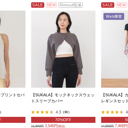
SALE
NEW
Rintosull監修
SALE
NEW
ープリントセパ
【SUKALA】モックネックスウェッ
【SUKALA
トスリーブカバー
レギンスセッ
4.3
4
7）
（30）
F
70%OFF
5
3,540円
7,400円
11,800円
14,800円
(税込)