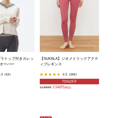
】ブラトップ付きカレッ
【SUKALA】ジオメトリックアクテ
ルオーバー
ィブレギンス
.4
4.6
（13）
（142）
70%OFF
3,540円
11,800円
(税込)