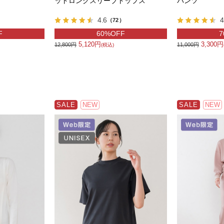
ットロングスリーブトップス
パンツ
4.6
4
）
（72）
F
60%OFF
7
5,120円
3,300円
12,800円
11,000円
(税込)
SALE
NEW
SALE
NEW