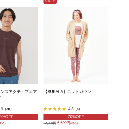
SALE
】メンズアクティブエア
【SUKALA】ニットガウン
ブ
.9
4.8
（20）
（4）
0%OFF
70%OFF
6,600円
22,000円
税込)
(税込)