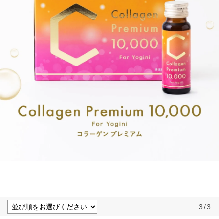
3
/
3