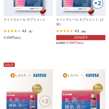
ナイトヴェール サプリメント
ナイトヴェール サプリメント［2
袋］
4.2
4.3
（5）
（52）
20%OFF
4,104円
(税込)
6,566円
8,208円
(税込)
SALE