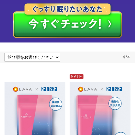
4
/
4
SALE