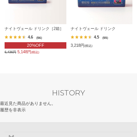
ナイトヴェール ドリンク［2箱］
ナイトヴェール ドリンク
4.6
4.5
（56）
（55）
20%OFF
3,218円
(税込)
5,148円
6,436円
(税込)
HISTORY
最近見た商品がありません。
履歴を非表示