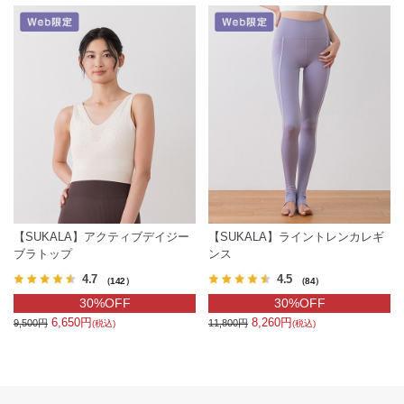
【SUKALA】アクティブデイジー
【SUKALA】ライントレンカレギ
ブラトップ
ンス
4.7
4.5
（142）
（84）
30%OFF
30%OFF
6,650円
8,260円
9,500円
11,800円
(税込)
(税込)