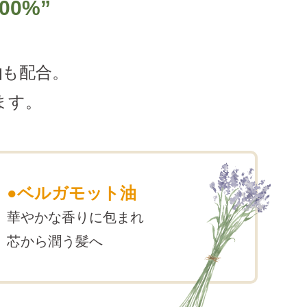
0%”
油
も配合。
ます。
●ベルガモット油
華やかな香りに包まれ
芯から潤う髪へ