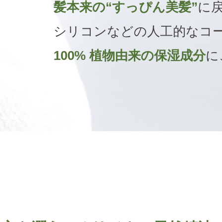
髪本来の“すっぴん美髪”
に
シリコンなどの人工的なコ
100% 植物由来の保湿成分
に