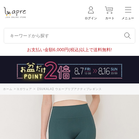
ログイン
カート
メニュー
キーワードから探す
キーワードから探す
お支払い金額6,000円(税込)以上で送料無料!
ホーム
>
ヨガウェア
>
【SUKALA】ウエーブリブアクティブレギンス