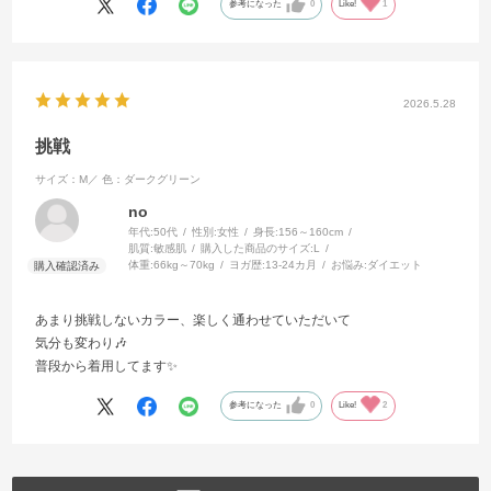
参考になった
0
Like!
1
2026.5.28
挑戦
サイズ：M／
色：ダークグリーン
no
年代:
50代
性別:
女性
身長:
156～160cm
肌質:
敏感肌
購入した商品のサイズ:
L
体重:
66kg～70kg
ヨガ歴:
13-24カ月
お悩み:
ダイエット
あまり挑戦しないカラー、楽しく通わせていただいて
気分も変わり🎶
普段から着用してます✨
参考になった
0
Like!
2