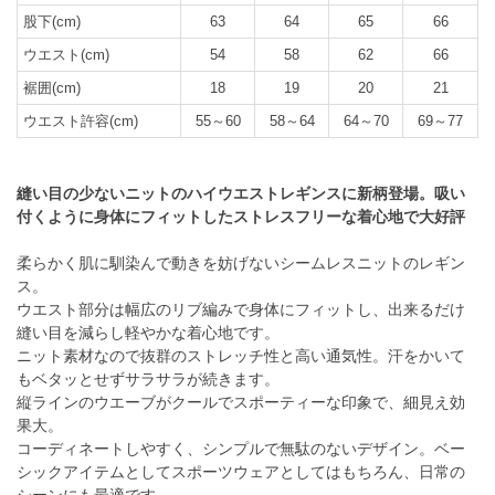
股下(cm)
63
64
65
66
ウエスト(cm)
54
58
62
66
裾囲(cm)
18
19
20
21
ウエスト許容(cm)
55～60
58～64
64～70
69～77
縫い目の少ないニットのハイウエストレギンスに新柄登場。吸い
付くように身体にフィットしたストレスフリーな着心地で大好評
柔らかく肌に馴染んで動きを妨げないシームレスニットのレギン
ス。
ウエスト部分は幅広のリブ編みで身体にフィットし、出来るだけ
縫い目を減らし軽やかな着心地です。
ニット素材なので抜群のストレッチ性と高い通気性。汗をかいて
もベタッとせずサラサラが続きます。
縦ラインのウエーブがクールでスポーティーな印象で、細見え効
果大。
コーディネートしやすく、シンプルで無駄のないデザイン。ベー
シックアイテムとしてスポーツウェアとしてはもちろん、日常の
シーンにも最適です。