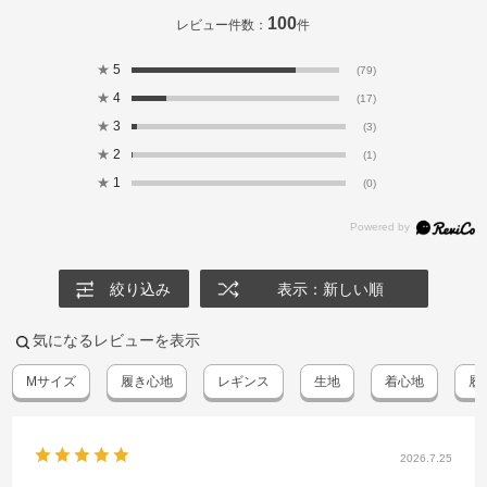
100
レビュー件数：
件
★
5
(79)
★
4
(17)
★
3
(3)
★
2
(1)
★
1
(0)
絞り込み
表示：新しい順
気になるレビューを表示
Mサイズ
履き心地
レギンス
生地
着心地
履
2026.7.25