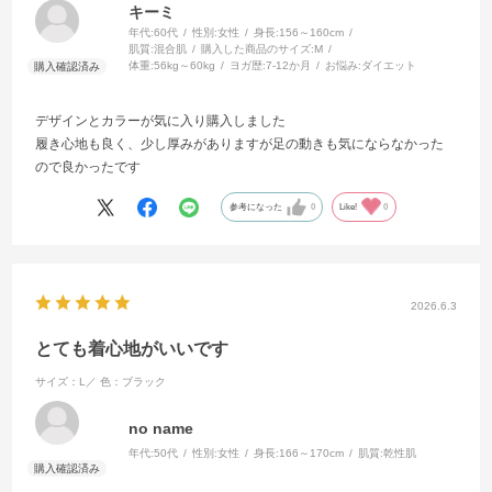
キーミ
年代:
60代
性別:
女性
身長:
156～160cm
肌質:
混合肌
購入した商品のサイズ:
M
体重:
56kg～60kg
ヨガ歴:
7-12か月
お悩み:
ダイエット
デザインとカラーが気に入り購入しました
履き心地も良く、少し厚みがありますが足の動きも気にならなかった
ので良かったです
参考になった
0
Like!
0
2026.6.3
とても着心地がいいです
サイズ：L／
色：ブラック
no name
年代:
50代
性別:
女性
身長:
166～170cm
肌質:
乾性肌