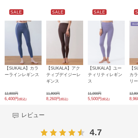
SALE
SALE
SALE
【SUKALA】カラ
【SUKALA】アク
【SUKALA】ユー
【S
ーラインレギンス
ティブデイジーレ
ティリティレギン
カラ
ギンス
ス
リー
12,800
円
11,800
円
11,000
円
12,80
6,400
円
8,260
円
5,500
円
8,96
(税込)
(税込)
(税込)
レビュー
4.7