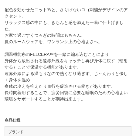
配色を効かせたニット衿と、さりげないロゴ刺繍がデザインのア
クセント。
リラックス感の中にも、きちんと感を添えた一着に仕上げまし
た。
お家で過ごすくつろぎの時間はもちろん、
夏のルームウェアを、ワンランク上の心地よさへ。
調温機能糸のFELCERA™を一緒に編み込むことにより
身体から放出される遠赤外線をキャッチし再び身体に戻す（輻射
する）ことで保温する機能があります。
遠赤外線による温もりなので熱くなり過ぎず、じ～んわりと優し
く身体を温め
身体の冷えを抑えたり血行を促進させる働きがあります。
長時間着用することで、疲労回復に必要な睡眠のための心地よい
環境をサポートすることが期待出来ます。
商品仕様
ブランド