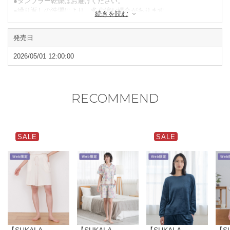
●タンブラー乾燥はお避けください。
●繰り返しの洗濯により、多少縮む場合があります。
続きを読む
●色落ちの恐れがありますので、長時間水に浸漬したり、濡れたま
ま放置することは避けてください。
発売日
●形を整えて陰干ししてください。
●素材の特性上、洗濯や摩擦により、毛玉などが発生する場合があ
2026/05/01 12:00:00
ります。
●素材の表面のループへの引っ掛けにご注意ください。
●汗や水にぬれた状態での摩擦で色が移る場合があります。ご注意
ください。
RECOMMEND
閉じる
SALE
SALE
【SUKALA
【SUKALA
【SUKALA
【S