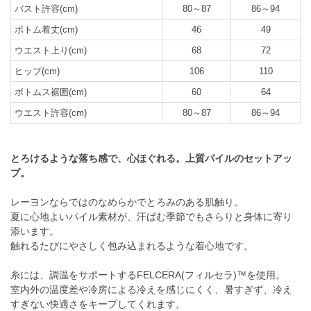
バスト許容(cm)
80～87
86～94
ボトム着丈(cm)
46
49
ウエスト上り(cm)
68
72
ヒップ(cm)
106
110
ボトムス裾囲(cm)
60
64
ウエスト許容(cm)
80～87
86～94
とろけるような落ち感で、心ほぐれる。上質パイルのセットアッ
プ。
レーヨンならではのなめらかでとろみのある肌触り。
夏に心地よいパイル素材が、汗ばむ季節でもさらりと身体に寄り
添います。
触れるたびにやさしく包み込まれるような着心地です。
糸には、調温をサポートするFELCERA(フィルセラ)™を使用。
室内外の温度差や冷房による冷えを感じにくく、暑すぎず、冷え
すぎない快適さをキープしてくれます。