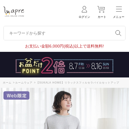
ログイン
カート
メニュー
キーワードから探す
キーワードから探す
お支払い金額6,000円(税込)以上で送料無料!
ホーム
>
ルームウェア
>
【SUKALA HOME】リラックスフィルセラパイルセットアップ