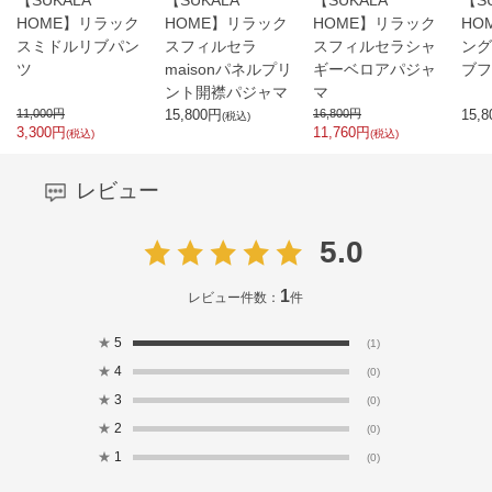
HOME】リラック
HOME】リラック
HOME】リラック
HO
スミドルリブパン
スフィルセラ
スフィルセラシャ
ング
ツ
maisonパネルプリ
ギーベロアパジャ
ブフ
ント開襟パジャマ
マ
11,000
円
15,800
円
16,800
円
15,8
(税込)
3,300
円
11,760
円
(税込)
(税込)
レビュー
5.0
1
レビュー件数：
件
★
5
(1)
★
4
(0)
★
3
(0)
★
2
(0)
★
1
(0)