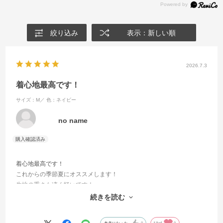
絞り込み
表示：新しい順
2026.7.3
着心地最高です！
サイズ：M／
色：ネイビー
no name
着心地最高です！
これからの季節夏にオススメします！
生地の重さも凄く軽いです！
続きを読む
もう少しお手頃価格なら、もう1着は買っておきたいですね！