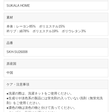
SUKALA HOME
素材
本体：レーヨン85% ポリエステル15%
衿リブ：綿78% ポリエステル19% ポリウレタン3%
品番
SKH-SU26008
原産国
中国
ケア・注意事項
●洗濯の際は、洗濯ネットをご使用ください。
●生成りや淡色系の製品には蛍光剤の入っていない洗剤（無蛍光洗
剤）をご使用ください。
●濃色の物は淡色の物と分けて洗ってください。