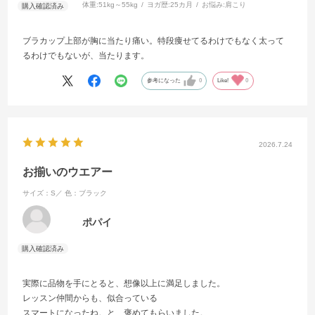
体重:
51kg～55kg
ヨガ歴:
25カ月
お悩み:
肩こり
ブラカップ上部が胸に当たり痛い。特段痩せてるわけでもなく太って
るわけでもないが、当たります。
参考になった
0
Like!
0
2026.7.24
お揃いのウエアー
サイズ：S／
色：ブラック
ポパイ
実際に品物を手にとると、想像以上に満足しました。
レッスン仲間からも、似合っている
スマートになったね。と、褒めてもらいました。