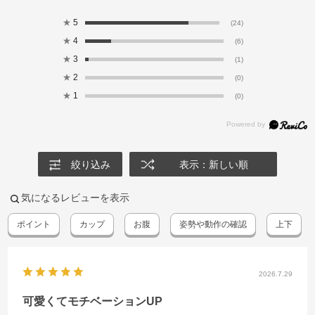
★
5
(24)
★
4
(6)
★
3
(1)
★
2
(0)
★
1
(0)
絞り込み
表示：新しい順
気になるレビューを表示
ポイント
カップ
お腹
姿勢や動作の確認
上下
2026.7.29
可愛くてモチベーションUP