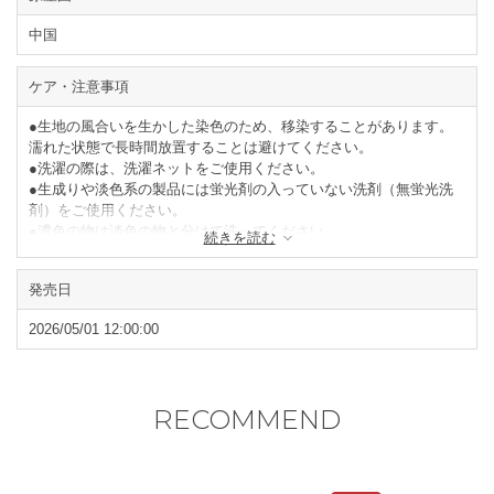
中国
ケア・注意事項
●生地の風合いを生かした染色のため、移染することがあります。
濡れた状態で長時間放置することは避けてください。
●洗濯の際は、洗濯ネットをご使用ください。
●生成りや淡色系の製品には蛍光剤の入っていない洗剤（無蛍光洗
剤）をご使用ください。
●濃色の物は淡色の物と分けて洗ってください。
続きを読む
●タンブラー乾燥はお避けください。
●形を整えて陰干ししてください。
発売日
閉じる
2026/05/01 12:00:00
RECOMMEND