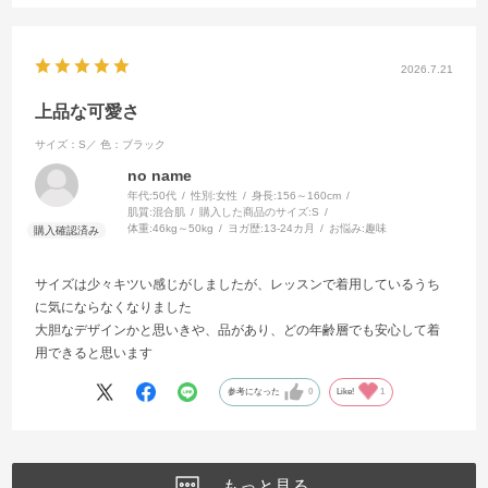
2026.7.21
上品な可愛さ
サイズ：S／
色：ブラック
no name
年代:
50代
性別:
女性
身長:
156～160cm
肌質:
混合肌
購入した商品のサイズ:
S
体重:
46kg～50kg
ヨガ歴:
13-24カ月
お悩み:
趣味
サイズは少々キツい感じがしましたが、レッスンで着用しているうち
に気にならなくなりました
大胆なデザインかと思いきや、品があり、どの年齢層でも安心して着
用できると思います
参考になった
0
Like!
1
もっと見る