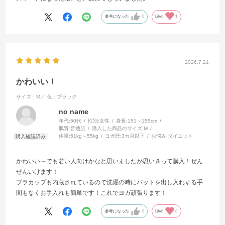
参考になった
0
Like!
1
2026.7.21
かわいい！
サイズ：M／
色：ブラック
no name
年代:
50代
性別:
女性
身長:
151～155cm
肌質:
普通肌
購入した商品のサイズ:
M
体重:
51kg～55kg
ヨガ歴:
3カ月以下
お悩み:
ダイエット
かわいい～でも若い人向けかなと思いましたが思いきって購入！ぜん
ぜんいけます！
ブラカップも内蔵されているので洗濯の時にパットを出し入れする手
間もなくお手入れも簡単です！これでヨガ頑張ります！
参考になった
0
Like!
0