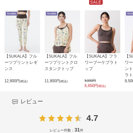
SALE
【SUKALA】フル
【SUKALA】フル
【SUKALA】フラ
【S
ーツプリントレギ
ーツプリントクロ
ワーブーケブラト
ワー
ンス
スタンクトップ
ップ
ント
ラト
12,800
円
11,800
円
9,500
円
9,50
(税込)
(税込)
6,650
円
(税込)
レビュー
4.7
31
レビュー件数：
件