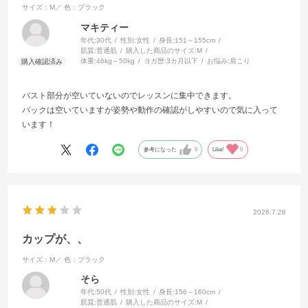
サイズ：M／
色：ブラック
マキティー
年代:
30代
性別:
女性
身長:
151～155cm
肌質:
普通肌
購入した商品のサイズ:
M
体重:
46kg～50kg
ヨガ歴:
3カ月以下
お悩み:
肩こり
バスト部分が空いていないのでレッスンに集中できます。
バックは空いていますが姿勢や動作の確認がしやすいので気に入って
います！
参考になった
0
Like!
0
2026.7.28
カップが、、
サイズ：M／
色：ブラック
そら
年代:
50代
性別:
女性
身長:
156～160cm
肌質:
普通肌
購入した商品のサイズ:
M