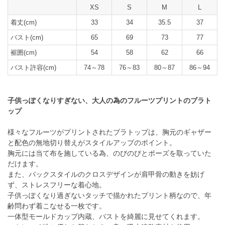
XS
S
M
L
着丈(cm)
33
34
35.5
37
バスト(cm)
65
69
73
77
裾囲(cm)
54
58
62
66
バスト許容(cm)
74～78
76～83
80～87
86～94
子供っぽくなりすぎない、大人の為のフルーツプリントのブラト
ップ
様々なフルーツがプリントされたブラトップは、胸元のギャザー
と配色の無地切り替えがスタイルアップのポイント。
胸元には当て布を施している為、のびのびとポーズを取っていた
だけます。
また、バックスタイルのクロスデザインが肩甲骨の動きを妨げ
ず、ストレスフリーな着心地。
子供っぽくなり過ぎないタッチで描かれたプリント柄なので、年
齢問わず着こなせる一枚です。
一体型モールドカップ内蔵、バストを綺麗に見せてくれます。