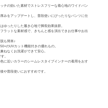
レッチの効いた素材でストレスフリーな着心地のワイドパン
の厚みをアップデートし、普段使いにぴったりなパンツに仕
トはゆったりした履き心地で脚長効果抜群。
とフラットな素材感で、きちんと感を演出できお仕事やお出
脱も簡単♪
50+のUVカット機能付きの優れもの。
気兼ねなくお洗濯ができて安心。
です。
の色に近いカラーのシームレスタイプインナーの着用をおす
前後や普段使いにおすすめです。