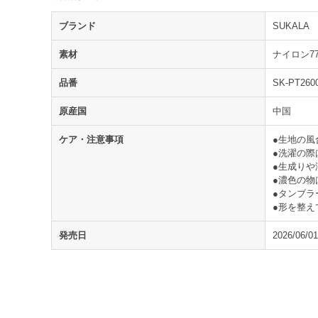
ブランド
SUKALA
素材
ナイロン7
品番
SK-PT260
原産国
中国
ケア・注意事項
●生地の
●洗濯の際
●生成り
●濃色の物
●タンブラ
●形を整え
発売日
2026/06/01