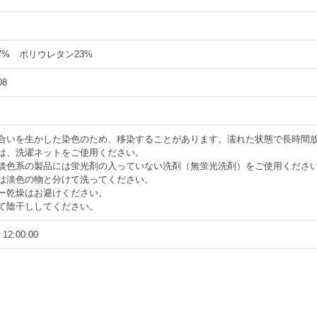
7% ポリウレタン23%
08
風合いを生かした染色のため、移染することがあります。濡れた状態で長時間
は、洗濯ネットをご使用ください。
や淡色系の製品には蛍光剤の入っていない洗剤（無蛍光洗剤）をご使用くださ
は淡色の物と分けて洗ってください。
ー乾燥はお避けください。
て陰干ししてください。
 12:00:00