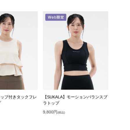
】カップ付きタックフレ
【SUKALA】モーションバランスブ
プ
ラトップ
9,800
円
(税込)