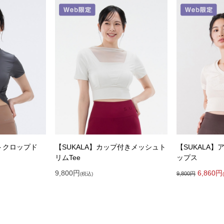
ストクロップド
【SUKALA】カップ付きメッシュト
【SUKALA
リムTee
ップス
9,800
円
6,860
円
9,800
円
(税込)