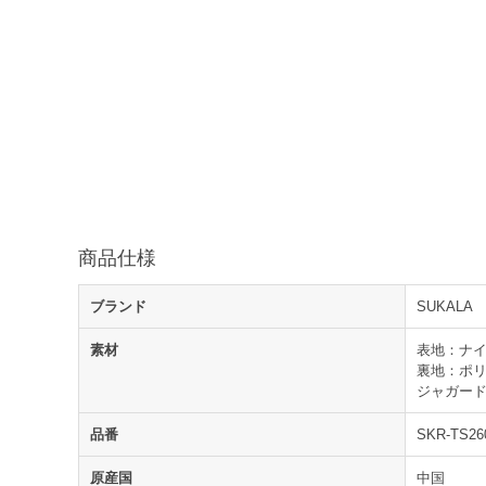
商品仕様
ブランド
SUKALA
素材
表地：ナイ
裏地：ポリ
ジャガード
品番
SKR-TS26
原産国
中国