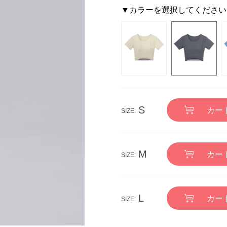
▼カラーを選択してください
S
カー
M
カー
L
カー