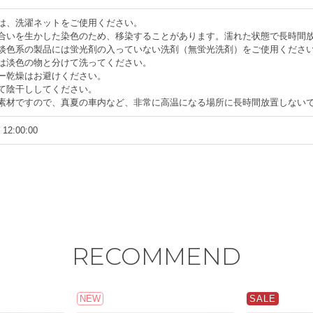
は、洗濯ネットをご使用ください。
風合いを生かした染色のため、移染することがあります。濡れた状態で長時間
や淡色系の製品には蛍光剤の入っていない洗剤（無蛍光洗剤）をご使用くださ
は淡色の物と分けて洗ってください。
ー乾燥はお避けください。
て陰干ししてください。
い素材ですので、真夏の車内など、非常に高温になる場所に長時間放置しない
 12:00:00
RECOMMEND
NEW
SALE