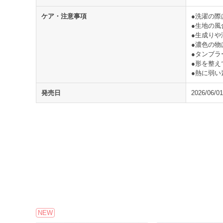
ケア・注意事項
●洗濯の際
●生地の
●生成り
●濃色の物
●タンブラ
●形を整え
●熱に弱
発売日
2026/06/01
NEW