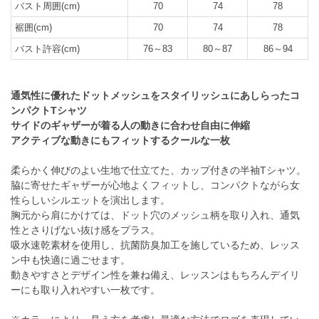
バスト周囲(cm)
70
74
78
裾囲(cm)
70
74
78
バスト許容(cm)
76～83
80～87
86～94
通気性に優れたドットメッシュをスタイリッシュにあしらったコ
ンパクトTシャツ
サイドのギャザーが着る人の動きに合わせ自由に伸縮
アクティブな動きにもフィットするクールな一枚
柔らかく伸びのよい生地で仕立てた、カップ付きの半袖Tシャツ。
脇に寄せたギャザーが心地よくフィットし、コンパクトながら女
性らしいシルエットを演出します。
胸元から肩にかけては、ドット穴のメッシュ柄を取り入れ、通気
性とさりげない抜け感をプラス。
吸水速乾素材を使用し、抗菌防臭加工を施しているため、レッス
ン中も快適に過ごせます。
動きやすさとデザイン性を兼ね備え、レッスンはもちろんデイリ
ーにも取り入れやすい一枚です。