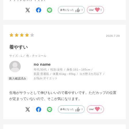
参考になった
0
Like!
0
2026.7.29
着やすい
サイズ：L／
色：チャコール
no name
年代:
50代
性別:
女性
身長:
161～165cm
肌質:
普通肌
体重:
61kg～65kg
ヨガ歴:
3カ月以下
お悩み:
ダイエット
生地がサラッとして伸びもいいので着やすいです。ただカップの位置
が定まっていないので、そこが気になります。
参考になった
0
Like!
1