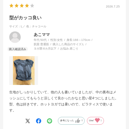
2026.7.25
型がカッコ良い
サイズ：L／
色：チャコール
あこママ
年代:
50代
性別:
女性
身長:
166～170cm
肌質:
普通肌
購入した商品のサイズ:
L
ヨガ歴:
6カ月以下
お悩み:
肩こり
生地がしっかりしていて、他の人も書いていましたが、中の裏布はメ
ッシュにしてもらうと涼しくて良かったかなと思い星4つにしました。
型、色は好きです。ホットヨガでは暑いので、ピラティスで使いま
す。
参考になった
0
Like!
1