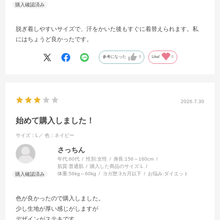
脱ぎ着しやすいサイズで、汗をかいた後もすぐに着替えられます。私
にはちょうど良かったです。
参考になった
0
Like!
0
2026.7.30
始めて購入しました！
サイズ：L／
色：ネイビー
さっちん
年代:
60代
性別:
女性
身長:
156～160cm
肌質:
普通肌
購入した商品のサイズ:
L
体重:
56kg～60kg
ヨガ歴:
3カ月以下
お悩み:
ダイエット
色が良かったので購入しました。
少し生地が厚い感じがしますが
デザインがステキです。