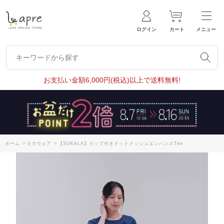
ログイン
カート
メニュー
キーワードから探す
キーワードから探す
お支払い金額6,000円(税込)以上で送料無料!
ホーム
>
ヨガウェア
>
【SUKALA】カップ付きドットメッシュエンハンスTee