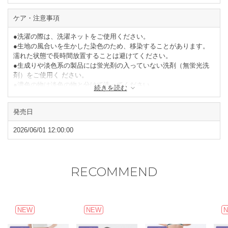
ケア・注意事項
●洗濯の際は、洗濯ネットをご使用ください。
●生地の風合いを生かした染色のため、移染することがあります。
濡れた状態で長時間放置することは避けてください。
●生成りや淡色系の製品には蛍光剤の入っていない洗剤（無蛍光洗
剤）をご使用く ださい。
●濃色の物は淡色の物と分けて洗ってください。
続きを読む
●タンブラー乾燥はお避けください。
●形を整えて陰干ししてください。
発売日
●熱に弱い素材ですので、真夏の車内など、非常に高温になる場所
に長時間放置し ないでください。
2026/06/01 12:00:00
●メッシュ部分は繊細な生地ですので引っ掛け等にご注意くださ
い。
閉じる
RECOMMEND
NEW
NEW