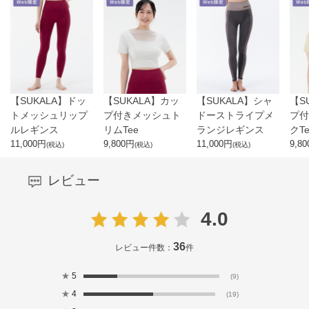
【SUKALA】ドッ
【SUKALA】カッ
【SUKALA】シャ
【S
トメッシュリップ
プ付きメッシュト
ドーストライプメ
プ付
ルレギンス
リムTee
ランジレギンス
クTe
11,000
円
9,800
円
11,000
円
9,80
(税込)
(税込)
(税込)
レビュー
4.0
36
レビュー件数：
件
★
5
(9)
★
4
(19)