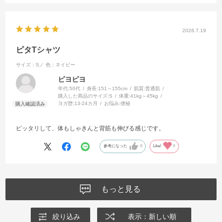
2026.7.19
ピタTシャツ
サイズ：S／
色：ネイビー
ピヨピヨ
年代:
50代
身長:
151～155cm
肌質:
普通肌
購入した商品のサイズ:
S
体重:
41kg～45kg
ヨガ歴:
13-24カ月
お悩み:
便秘
ピッタリして、体もしゃきんと背筋も伸びる感じです。
参考になった
0
Like!
0
もっと見る
絞り込み
表示：新しい順