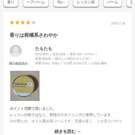
香り
ヘアバーム
匂い
レッスン前
バーム
髪
2026.7.29
香りは柑橘系さわやか
たもたも
年代:
30代
性別:
女性
身長:
166～170cm
肌質:
混合肌
購入した商品のサイズ:
M
体重:
51kg～55kg
ヨガ歴:
13-24カ月
お悩み:
趣味
ポイント消費で買いました。
レッスンの前ではなく、普段のスタイリングに使用しています。
やや重ため、オイル重め系バームです。毛量が多く、くせ毛でパサつ
きがちなのでつけたては良い濡れ感です。
続きを読む
夕方にはややべたつきが目立ちます。