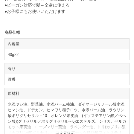
●ビーガン対応で髪～全身に使える
●お子様にもお使いいただけます
商品仕様
内容量
40g×2
香り
微香
原材料
水添ヤシ油、野菜油、水添パーム核油、ダイマージリノール酸水添
ヒマシ油、ドデカン、ヒマワリ種子ロウ、水添パーム油、ラウリン
酸ポリグリセリル－10、オレンジ果皮油、(イソステアリン酸／ベヘ
ン酸)(グリセリル／ポリグリセリル－6)エステルズ、シリカ、ベルガ
モット果実油、ローズマリー葉油、ラベンダー油、トリ(カプリル酸
／カプリン酸)グリセリル、マカデミアナッツ脂肪酸フィトステリ