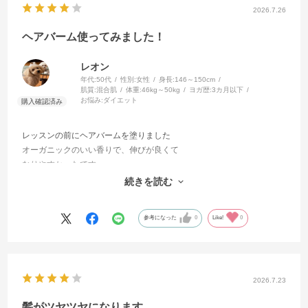
2026.7.26
ヘアバーム使ってみました！
レオン
年代:
50代
性別:
女性
身長:
146～150cm
肌質:
混合肌
体重:
46kg～50kg
ヨガ歴:
3カ月以下
お悩み:
ダイエット
レッスンの前にヘアバームを塗りました
オーガニックのいい香りで、伸びが良くて
なりやすかったです
髪が長いので、いつもパサつきが気になっていましたが、レッスン後
続きを読む
も広がらなくて、とってもよかったです！
参考になった
0
Like!
0
2026.7.23
髪がツヤツヤになります。