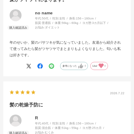
no name
年代:
50代
性別:
女性
身長:
156～160cm
肌質:
普通肌
体重:
56kg～60kg
ヨガ歴:
3カ月以下
お悩み:
ダイエット
年のせいか、髪のパサツキが気になっていました。友達から紹介され
て使ってみたら髪がツヤツヤでまとまりもよくなりました。匂いも私
は好きです。
参考になった
0
Like!
0
2026.7.22
髪の乾燥予防に
R
年代:
40代
性別:
女性
身長:
156～160cm
肌質:
混合肌
体重:
51kg～55kg
ヨガ歴:
25カ月
お悩み:
むくみ