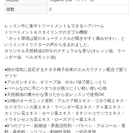
個数
2
レッスン中に集中トリートメントもできるヘアバーム
トリートメント＆スタイリングのダブル機能
「ホット環境は髪のキューティクルが開きやすく傷みやすい」と
いうインストラクターの声から生まれました。
オリジナル天然精油100％のナチュラルな香り(オレンジ油、ラベ
ンダー油、ベルガモット油)
●熱や湿気に反応するナタネ種子由来のエルカラクトン配合で髪ツ
ヤツヤ
●アルガンオイル、オリーブ油、ホホバ油で髪しっとり
●バームなのに手にベタつきが残りにくい軽い使い心地
●天然精油の爽やかな香りだから全レッスンで使用OK
●10種のオーガニック原料：アルテア根エキス・ゴボウ根エキス・
セイヨウハッカ葉エキス・ラベンダー花エキス・チャ葉エキス・
カミツレ花エキス・セージ葉エキス・タチジャコウソウエキス・
トウキンセンカ花エキス・ローズマリー葉エキス
●8つのフリー：鉱物油・界面活性剤・パラベン・アルコール・香
料・着色料・シリコン・動物性原料、一切不使用