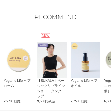
●天然由来成分を配合しているため、色や香りに変化が生じる場合
がございますが、ご使用には問題ございません。
閉じる
RECOMMEND
NEW
Yoganic Life ヘア
【SUKALA】ベー
Yoganic Life ヘア
Yog
バーム
シックリブライン
オイル
ニカ
ショートタンクト
個］
ップ
2,970
円
9,500
円
2,750
円
6,60
(税込)
(税込)
(税込)