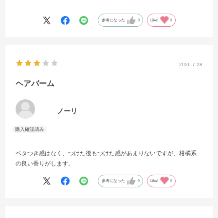
毛量が少ない方・毛が細い方はつける量に注意が必要かと思います。
可もなく、不可もなくです。
参考になった
0
Like!
0
定価で買うことはないですが、あれば使うぐらいですね。
2026.7.28
ヘアバーム
ノーリ
ベタつき感はなく、つけた後もつけた感があまりないですが、柑橘系
の良い香りがします。
参考になった
0
Like!
0