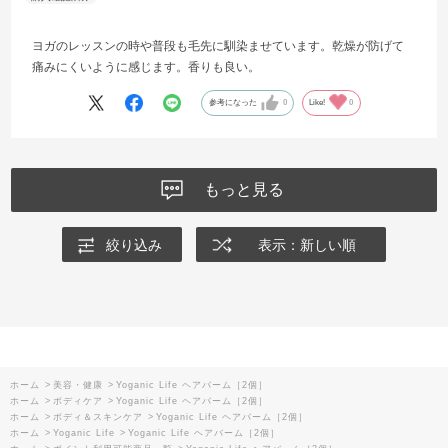
ヨガのレッスンの時や普段も毛先に馴染ませています。乾燥が防げて
痛みにくいように感じます。香りも良い。
参考になった
0
Like!
0
もっと見る
絞り込み
表示：新しい順
ホーム
>
美容・健康
>
Yoganic Life ヘアバーム［2個］
ホーム
>
ボディケア
>
Yoganic Life ヘアバーム［2個］
ホーム
>
ボディ＆スキンケア
>
Yoganic Life ヘアバーム［2個］
ホーム
>
Yoganic Life
>
Yoganic Life ヘアバーム［2個］