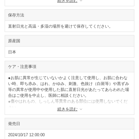
続きを読む
ル、セテアラミドエチルジエトニウムサクシノイル加水分解エンド
ウタンパク、グリセリン、水、アルガニアスピノサ核油、オリーブ
保存方法
果実油、ヒマワリ種子油、ホホバ種子油、ヤシ油、γ-ドコサラクト
ン
直射日光と高温・多湿の場所を避けて保存してください。
閉じる
原産国
日本
ケア・注意事項
●お肌に異常が生じていないかよく注意して使用し、お肌に合わな
い時、即ち赤み、はれ、かゆみ、刺激、色抜け（白斑等）や黒ずみ
等の異常が使用中や使用した肌に直射日光があたってあらわれた場
合はご使用を中止し、医師に相談ください。
●傷やはれもの、しっしん等異常のある部位には使用しないでくだ
さい。
続きを読む
●目に入った場合は、すぐに水またはぬるま湯で洗い流してくださ
い。
発売日
●直射日光のあたる場所や、極端に高温や低温の場所を避けて乳幼
児の手の届かないところに保管し、ご使用後はしっかりとキャップ
2024/10/17 12:00:00
をしめてください。