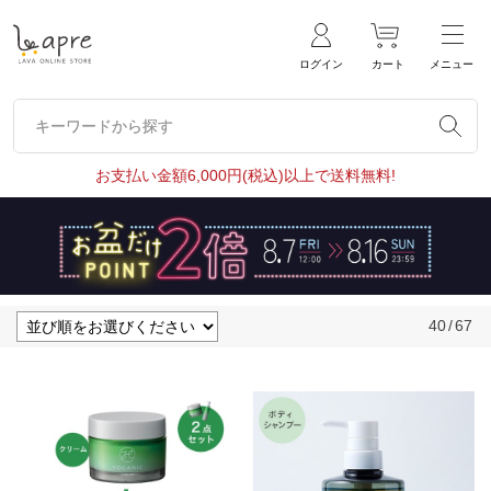
ログイン
カート
メニュー
キーワードから探す
キーワードから探す
お支払い金額6,000円(税込)以上で送料無料!
40
/
67