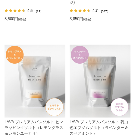
ジ)
4.5
4.7
（81）
（587）
5,500円
3,850円
(税込)
(税込)
LAVA プレミアムバスソルト ヒマ
LAVA プレミアムバスソルト 乳白
ラヤピンクソルト（レモングラス
色エプソムソルト（ラベンダー＆
＆レモンユーカリ）
スペアミント）