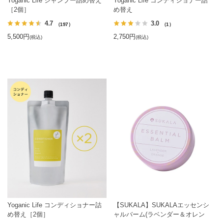
Yoganic Life シャンプー詰め替え
Yoganic Life コンディショナー詰
［2個］
め替え
4.7
3.0
（197）
（1）
5,500円
2,750円
(税込)
(税込)
Yoganic Life コンディショナー詰
【SUKALA】SUKALAエッセンシ
め替え［2個］
ャルバーム(ラベンダー＆オレン