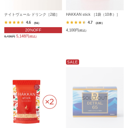
ナイトヴェール ドリンク［2箱］
HAKKAN stick ［1袋（10本）］
4.6
4.7
（56）
（220）
20%OFF
4,100円
(税込)
5,148円
6,436円
(税込)
SALE