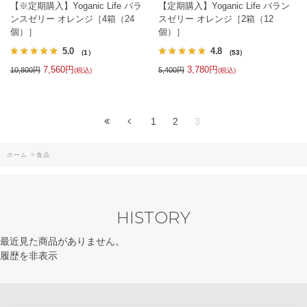
【※定期購入】Yoganic Life バラ
【定期購入】Yoganic Life バラン
ンスゼリー オレンジ［4箱（24
スゼリー オレンジ［2箱（12
個）］
個）］
5.0
4.8
（1）
（53）
7,560円
3,780円
10,800円
5,400円
(税込)
(税込)
1
2
3
ホーム
>
食品
HISTORY
最近見た商品がありません。
履歴を非表示