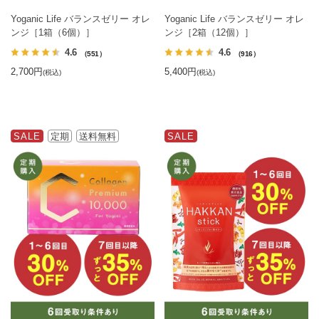
Yoganic Life バランスゼリー オレ
Yoganic Life バランスゼリー オレ
ンジ［1箱（6個）］
ンジ［2箱（12個）］
4.6
4.6
（551）
（916）
2,700円
5,400円
(税込)
(税込)
SALE
定期
送料無料
SALE