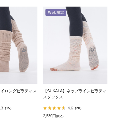
】ハイロングピラティス
【SUKALA】ネップラインピラティ
スソックス
.3
4.6
（15）
（20）
2,530円
(税込)