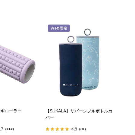
】ヨギローラー
【SUKALA】リバーシブルボトルカ
バー
.7
4.8
（114）
（80）