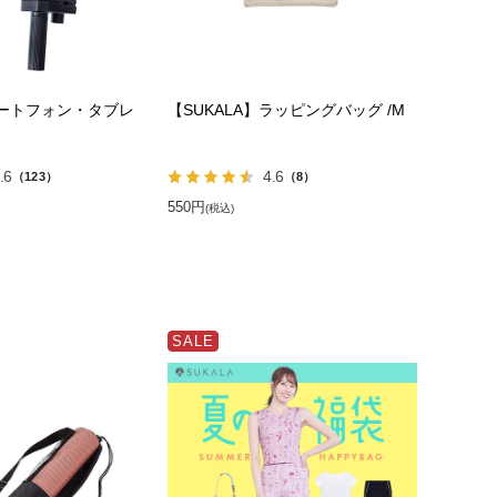
マートフォン・タブレ
【SUKALA】ラッピングバッグ /M
.6
4.6
（123）
（8）
550円
(税込)
SALE