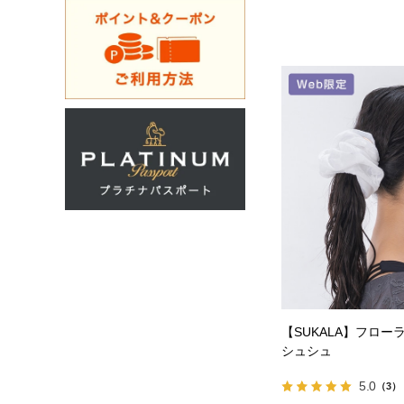
【SUKALA】フロー
シュシュ
5.0
（3）