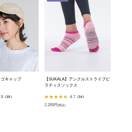
】ロゴキャップ
【SUKALA】アンクルストライプピ
ラティスソックス
.9
4.7
（15）
（14）
2,200円
(税込)