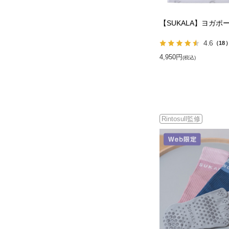
【SUKALA】ヨガポ
4.6
（18
4,950円
(税込)
Rintosull監修