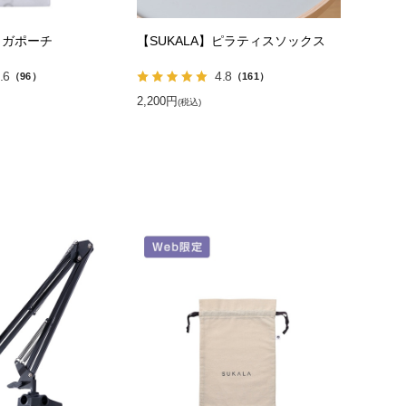
ヨガポーチ
【SUKALA】ピラティスソックス
.6
4.8
（96）
（161）
2,200円
(税込)