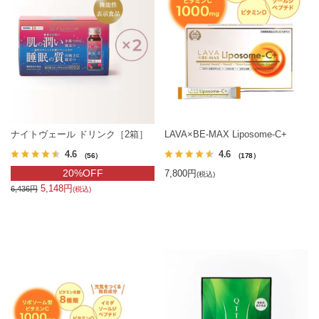
ナイトヴェール ドリンク［2箱］
LAVA×BE-MAX Liposome-C+
4.6
4.6
（56）
（178）
20%OFF
7,800円
(税込)
5,148円
6,436円
(税込)