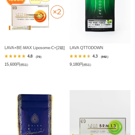
LAVA×BE-MAX Liposome-C+[2箱]
LAVA QTTODOWN
4.8
4.3
（70）
（992）
15,600円
9,180円
(税込)
(税込)