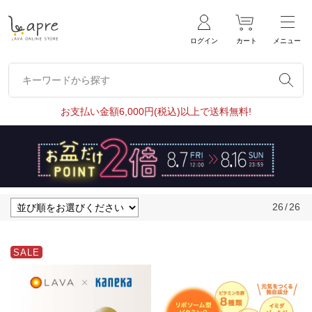
ログイン
カート
メニュー
キーワードから探す
キーワードから探す
お支払い金額6,000円(税込)以上で送料無料!
26
/
26
SALE