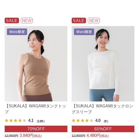
SALE
NEW
SALE
NEW
【SUKALA】WAGAMIタンクトッ
【SUKALA】WAGAMIタックロン
プ
グスリーブ
4.1
4.0
（129）
（9）
70%OFF
65%OFF
3,840円
4,480円
12,800円
12,800円
(税込)
(税込)