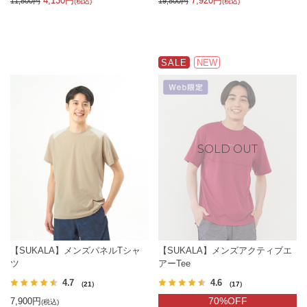
4,130円
7,920円
11,800円
19,800円
(税込)
(税込)
SALE
NEW
【SUKALA】メンズパネルTシャ
【SUKALA】メンズアクティブエ
ツ
アーTee
4.7
4.6
（21）
（17）
70%OFF
7,900円
(税込)