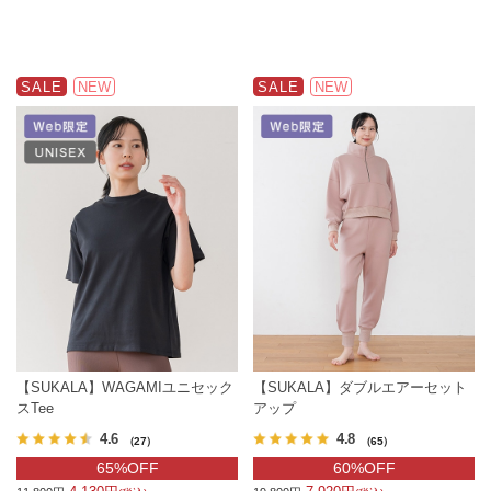
SALE
NEW
SALE
NEW
【SUKALA】WAGAMIユニセック
【SUKALA】ダブルエアーセット
スTee
アップ
4.6
4.8
（27）
（65）
65%OFF
60%OFF