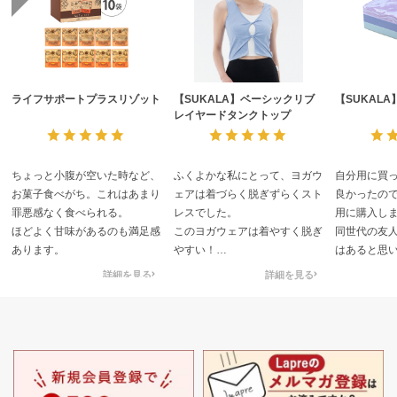
ライフサポートプラスリゾット
【SUKALA】ベーシックリブ
【SUKAL
レイヤードタンクトップ
ちょっと小腹が空いた時など、
ふくよかな私にとって、ヨガウ
自分用に買
お菓子食べがち。これはあまり
ェアは着づらく脱ぎずらくスト
良かったの
罪悪感なく食べられる。
レスでした。
用に購入し
ほどよく甘味があるのも満足感
このヨガウェアは着やすく脱ぎ
同世代の友
あります。
やすい！
はあると思
もっとヨガに行くのが楽しみに
詳細を見る
詳細を見る
なりました♪