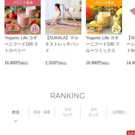
Yoganic Life ヨギ
【SUKALA】マル
Yoganic Life ヨギ
【S
ーニフード100 ス
チストレッチバン
ーニフード100 フ
ーシ
トロベリー
ド
ルーツミックス
ト6
16,800
円
2,310
円
16,800
円
14,8
(税込)
(税込)
(税込)
RANKING
ヨガ
ヨガ
総 合
美容・健康
定期購入
ウェア
グッズ
SA