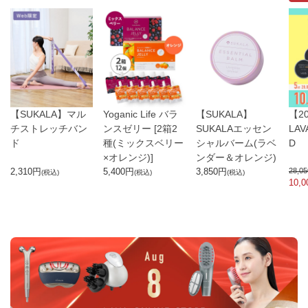
【SUKALA】マル
Yoganic Life バラ
【SUKALA】
【2
チストレッチバン
ンスゼリー [2箱2
SUKALAエッセン
LA
ド
種(ミックスベリー
シャルバーム(ラベ
D
×オレンジ)]
ンダー＆オレンジ)
2,310
円
5,400
円
3,850
円
28,05
(税込)
(税込)
(税込)
10,0