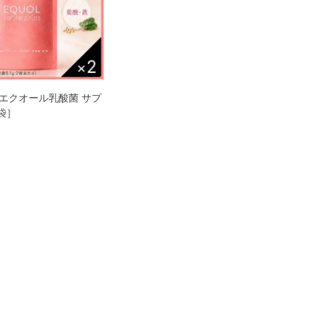
Life エクオール乳酸菌 サプ
袋］