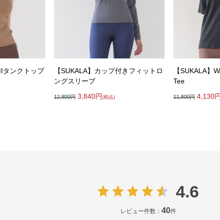
AMIタンクトップ
【SUKALA】カップ付きフィットロ
【SUKALA】
ングスリーブ
Tee
3,840
円
4,130
12,800
円
11,800
円
(税込)
4.6
40
レビュー件数：
件