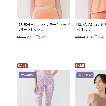
【SUKALA】コンビカラーキャップ
【SUKALA】コン
スリーブトップス
ンクトップ
2,850
円
3,540
円
9,500
円
11,800
円
(税込)
(税込)
SALE
SALE