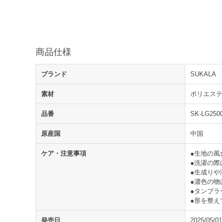
商品仕様
ブランド
SUKALA
素材
ポリエステ
品番
SK-LG250
原産国
中国
ケア・注意事項
●生地の
●洗濯の際
●生成り
●濃色の物
●タンブラ
●形を整え
発売日
2025/05/01