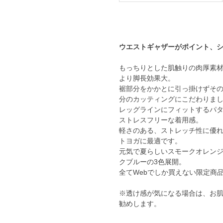
ウエストギャザーがポイント、
もっちりとした肌触りの肉厚素
より脚長効果大。
裾部分をかかとに引っ掛けずその
分のカッティングにこだわりま
レッグラインにフィットするパ
ストレスフリーな着用感。
軽さのある、ストレッチ性に優
トヨガに最適です。
元気で夏らしいスモークオレン
クブルーの3色展開。
全てWebでしか買えない限定商
※透け感が気になる場合は、お
勧めします。