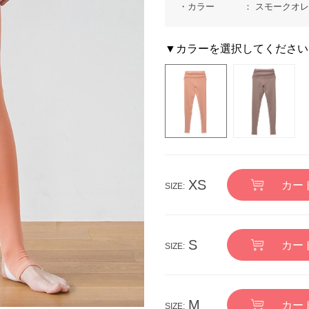
カラー
スモークオ
▼カラーを選択してください
XS
カー
S
カー
M
カー