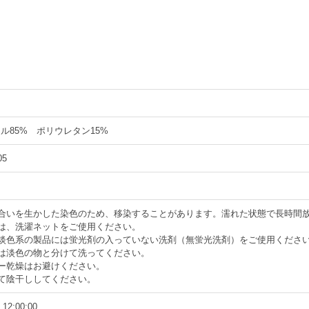
ル85% ポリウレタン15%
05
風合いを生かした染色のため、移染することがあります。濡れた状態で長時間
は、洗濯ネットをご使用ください。
や淡色系の製品には蛍光剤の入っていない洗剤（無蛍光洗剤）をご使用くださ
は淡色の物と分けて洗ってください。
ー乾燥はお避けください。
て陰干ししてください。
 12:00:00