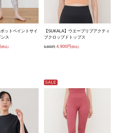
】スポットペイントサイ
【SUKALA】ウエーブリブアクティ
ギンス
ブクロップドトップス
円
4,900
円
9,800
円
(税込)
(税込)
SALE