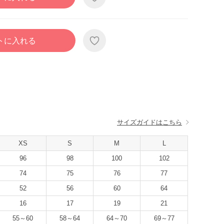
トに入れる
サイズガイドはこちら
XS
S
M
L
96
98
100
102
74
75
76
77
52
56
60
64
16
17
19
21
55～60
58～64
64～70
69～77