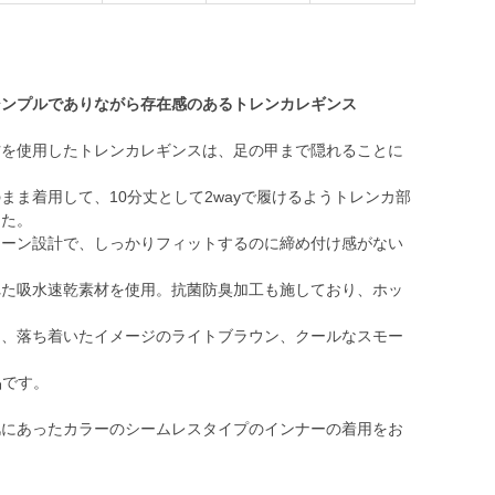
シンプルでありながら存在感のあるトレンカレギンス
材を使用したトレンカレギンスは、足の甲まで隠れることに
まま着用して、10分丈として2wayで履けるようトレンカ部
した。
ターン設計で、しっかりフィットするのに締め付け感がない
れた吸水速乾素材を使用。抗菌防臭加工も施しており、ホッ
ジ、落ち着いたイメージのライトブラウン、クールなスモー
品です。
肌にあったカラーのシームレスタイプのインナーの着用をお