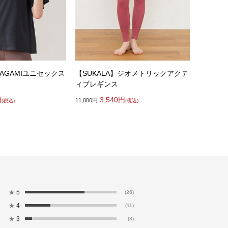
WAGAMIユニセックス
【SUKALA】ジオメトリックアクテ
ィブレギンス
円
3,540
円
11,800
円
(税込)
(税込)
★
5
(26)
★
4
(11)
★
3
(3)