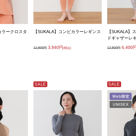
ビカラークロスタ
【SUKALA】コンビカラーレギンス
【SUKALA
ドギャザーレ
3,840
円
6,400
12,800
円
12,800
円
(税込)
SALE
SALE