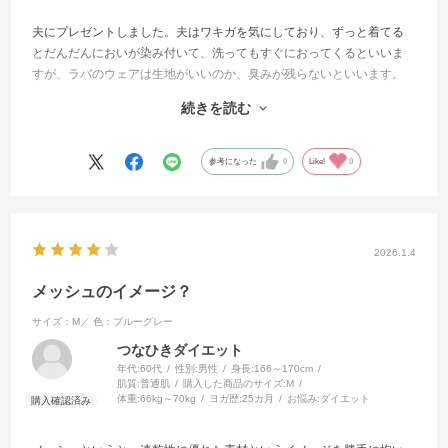
夫にプレゼントしました。夫はワキガを気にしており、ずっと着てる
とだんだんにおいが染み付いて、洗ってもすぐにおってくるといいま
すが、ラバのウェアは生地がいいのか、臭みが残らないといいます。
多分高い分、高機能な生地なのだと思います。私は無臭タイプで(夫が
続きを読む
いうには)、そんなことは気付いたことはなかったし、ラバのウェア
は、生地がサラサラで気持ち良い位にしか思ったことはありませんで
したが、臭いもくっつきにくい高機能ウェアなのだと思います。
参考になった
0
Like!
0
2026.1.4
メッシュのイメージ？
サイズ：M／
色：ブルーグレー
つなひきダイエット
年代:
60代
性別:
男性
身長:
166～170cm
肌質:
普通肌
購入した商品のサイズ:
M
体重:
66kg～70kg
ヨガ歴:
25カ月
お悩み:
ダイエット