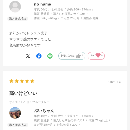
no name
年代:
60代
性別:
男性
身長:
166～170cm
肌質:
普通肌
購入した商品のサイズ:
M
体重:
56kg～60kg
ヨガ歴:
25カ月
お悩み:
趣味
多汗かいてレッスン完了
サラサラ感のウエアでした
色も鮮やか好きです
参考になった
0
Like!
0
2026.1.4
高いけどいい
サイズ：L／
色：ブルーグレー
ぶいちゃん
年代:
40代
性別:
男性
身長:
171～175cm
肌質:
普通肌
購入した商品のサイズ:
L
体重:
71kg以上
ヨガ歴:
25カ月
お悩み:
ダイエット