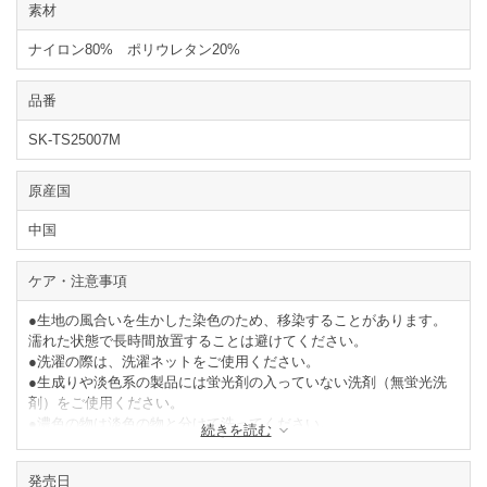
素材
ナイロン80% ポリウレタン20%
品番
SK-TS25007M
原産国
中国
ケア・注意事項
●生地の風合いを生かした染色のため、移染することがあります。
濡れた状態で長時間放置することは避けてください。
●洗濯の際は、洗濯ネットをご使用ください。
●生成りや淡色系の製品には蛍光剤の入っていない洗剤（無蛍光洗
剤）をご使用ください。
●濃色の物は淡色の物と分けて洗ってください。
続きを読む
●タンブラー乾燥はお避けください。
●形を整えて陰干ししてください
発売日