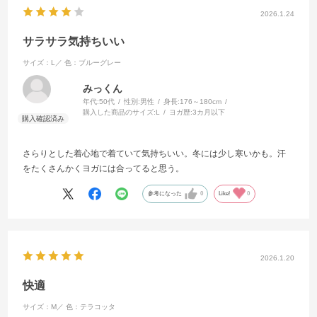
2026.1.24
サラサラ気持ちいい
サイズ：L／
色：ブルーグレー
みっくん
年代:
50代
性別:
男性
身長:
176～180cm
購入した商品のサイズ:
L
ヨガ歴:
3カ月以下
さらりとした着心地で着ていて気持ちいい。冬には少し寒いかも。汗
をたくさんかくヨガには合ってると思う。
参考になった
0
Like!
0
2026.1.20
快適
サイズ：M／
色：テラコッタ