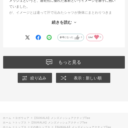
メッシュというと、速乾性に優れた素材というイメージを勝手に抱い
ていました。
が、イメージとは違って汗で沁みたシャツが身体にまとわりつきま
す。
続きを読む
なので、軽度弱め（汗の出が少なめ）のレッスン用に使用していま
す。
参考になった
0
Like!
0
もっと見る
絞り込み
表示：新しい順
ホーム
>
ヨガウェア
>
【SUKALA】メンズメッシュアクティブTee
ホーム
>
トップス
>
【SUKALA】メンズメッシュアクティブTee
ホーム
>
トップス
>
その他トップス
>
【SUKALA】メンズメッシュアクティブTee