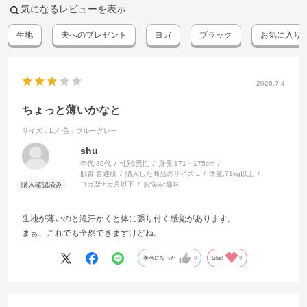
気になるレビューを表示
生地
夫へのプレゼント
ヨガ
ブラック
お気に入り
2026.7.4
ちょっと薄いかなと
サイズ：L／
色：ブルーグレー
shu
年代:
30代
性別:
男性
身長:
171～175cm
肌質:
普通肌
購入した商品のサイズ:
L
体重:
71kg以上
ヨガ歴:
6カ月以下
お悩み:
趣味
生地が薄いのと滝汗かくと体に張り付く感覚があります。
まぁ、これでも全然できますけどね。
参考になった
0
Like!
0