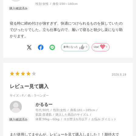
性別:
女性
身長:
156～160cm
寝る時に締め付けが強すぎず、快適につけられるものを探していたの
でぴったりでした。立ち仕事なので、履いて寝ると朝少し楽になり助
かります。
参考になった
0
Like!
0
2026.6.19
レビュー見て購入
サイズ：F／
色：ラベンダー
かるるー
年代:
50代
性別:
女性
身長:
161～165cm
肌質:
普通肌
購入した商品のサイズ:
L
体重:
56kg～60kg
ヨガ歴:
3カ月以下
お悩み:
ダイエット
まだ使用してませんが、レビューを見て購入しました！！期待大で