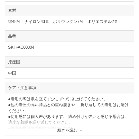
素材
綿48％ ナイロン43％ ポリウレタン7％ ポリエステル2％
品番
SKH-AC00004
原産国
中国
ケア・注意事項
●着用の際は爪を立てず少しずつ引き上げてください。
●他の着圧の高い商品との重ね履きや、 折り返しての着用はお避け
ください。
●使用感には個人差があります。 締め付けが強いと感じる場合は、
適度な着脱を繰り返してください。
●体調不良時の着用はお避けください。
続きを読む
●着用して皮膚に炎症や湿疹等の異常を感じた場合は、直ちに着用