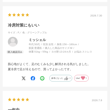
2026.7.30
冷房対策にもいい
サイズ：F／
色：グリーンアップル
ミッシェル
年代:
50代
性別:
女性
身長:
156～160cm
肌質:
普通肌
購入した商品のサイズ:
M
体重:
51kg～55kg
ヨガ歴:
13-24カ月
お悩み:
ストレス
肌心地がよくて、足のむくみも少し解消される気がしました。
夏冷房で足が冷えるので、買ってよかったてす。
参考になった
0
Like!
0
2026.7.8
一年中