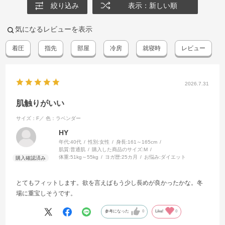
絞り込み
表示：新しい順
気になるレビューを表示
着圧
指先
部屋
冷房
就寝時
レビュー
2026.7.31
肌触りがいい
サイズ：F／
色：ラベンダー
HY
年代:
40代
性別:
女性
身長:
161～165cm
肌質:
普通肌
購入した商品のサイズ:
M
体重:
51kg～55kg
ヨガ歴:
25カ月
お悩み:
ダイエット
とてもフィットします。欲を言えばもう少し長めが良かったかな。冬
場に重宝しそうです。
参考になった
0
Like!
0