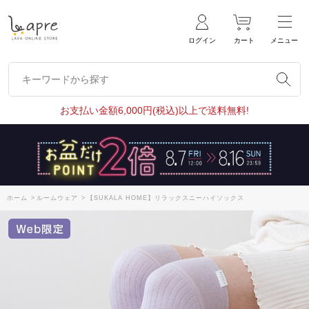
ログイン
カート
メニュー
キーワードから探す
キーワードから探す
お支払い金額6,000円(税込)以上で送料無料!
ホーム
>
ルームウェア
>
【SUKALA HOME】リラックスニーハイソックス