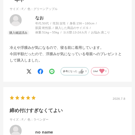
サイズ：F／
色：グリーンアップル
なお
年代:
50代
性別:
女性
身長:
156～160cm
肌質:
乾性肌
購入した商品のサイズ:
S
体重:
51kg～55kg
ヨガ歴:
13-24カ月
お悩み:
肩こり
冷えや浮腫みが気になるので、寝る前に着用しています。
今回半額だったので、浮腫みが気になっている母親へのプレゼントと
して購入しました。
参考になった
0
Like!
0
2026.7.8
締め付けすぎなくてよい
サイズ：F／
色：ラベンダー
no name