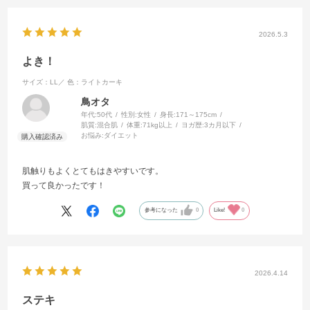
2026.5.3
よき！
サイズ：LL／
色：ライトカーキ
鳥オタ
年代:
50代
性別:
女性
身長:
171～175cm
肌質:
混合肌
体重:
71kg以上
ヨガ歴:
3カ月以下
お悩み:
ダイエット
肌触りもよくとてもはきやすいです。
買って良かったです！
参考になった
0
Like!
0
2026.4.14
ステキ