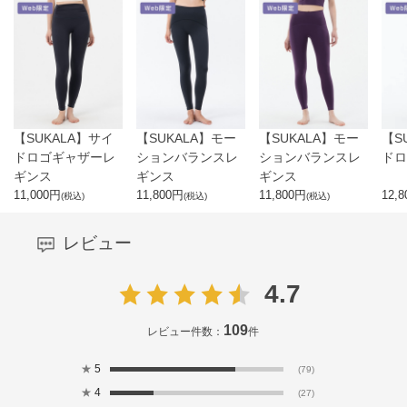
【SUKALA】サイ
【SUKALA】モー
【SUKALA】モー
【S
ドロゴギャザーレ
ションバランスレ
ションバランスレ
ドロ
ギンス
ギンス
ギンス
11,000
円
11,800
円
11,800
円
12,8
(税込)
(税込)
(税込)
レビュー
4.7
109
レビュー件数：
件
★
5
(79)
★
4
(27)