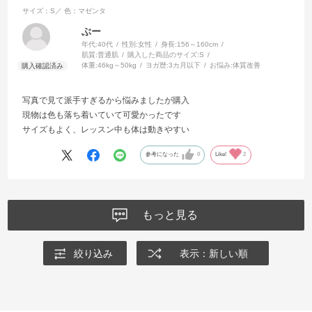
サイズ：S／
色：マゼンタ
ぶー
年代:
40代
性別:
女性
身長:
156～160cm
肌質:
普通肌
購入した商品のサイズ:
S
体重:
46kg～50kg
ヨガ歴:
3カ月以下
お悩み:
体質改善
写真で見て派手すぎるから悩みましたが購入
現物は色も落ち着いていて可愛かったです
サイズもよく、レッスン中も体は動きやすい
参考になった
0
Like!
2
もっと見る
絞り込み
表示：新しい順