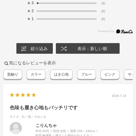
★
3
(3)
★
2
(0)
★
1
(0)
絞り込み
表示：新しい順
気になるレビューを表示
肌触り
カラー
はき心地
ブルー
ピンク
サイ
2026.7.15
色味も履き心地もバッチリです
サイズ：S／
色：マゼンタ
こりんちゃ
年代:
40代
性別:
女性
身長:
156～160cm
肌質:
敏感肌
購入した商品のサイズ:
S