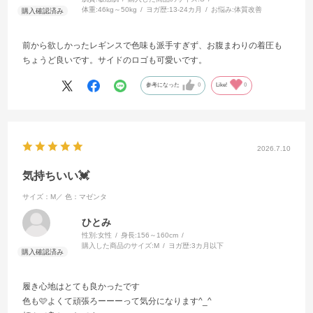
体重:
46kg～50kg
ヨガ歴:
13-24カ月
お悩み:
体質改善
前から欲しかったレギンスで色味も派手すぎず、お腹まわりの着圧も
ちょうど良いです。サイドのロゴも可愛いです。
参考になった
0
Like!
0
2026.7.10
気持ちいい💓
サイズ：M／
色：マゼンタ
ひとみ
性別:
女性
身長:
156～160cm
購入した商品のサイズ:
M
ヨガ歴:
3カ月以下
履き心地はとても良かったです
色も🩷よくて頑張ろーーーって気分になります^_^