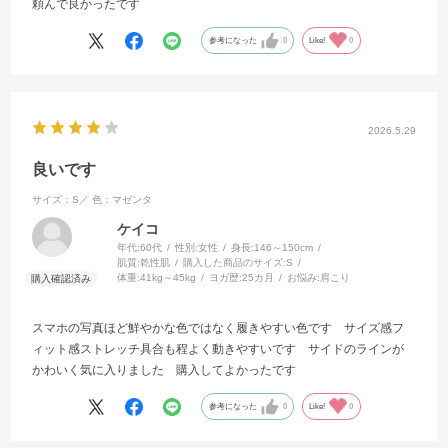
頼んで良かったです
参考になった
0
Like!
0
2026.5.29
良いです
サイズ：S／
色：マゼンタ
ケイコ
年代:
60代
性別:
女性
身長:
146～150cm
肌質:
乾性肌
購入した商品のサイズ:
S
体重:
41kg～45kg
ヨガ歴:
25カ月
お悩み:
肩こり
スマホの写真ほど鮮やかな色ではなく履きやすい色です サイズ感フ
ィット感ストレッチ具合も程よく動きやすいです サイドのラインが
かわいく気に入りました 購入してよかったです
参考になった
0
Like!
0