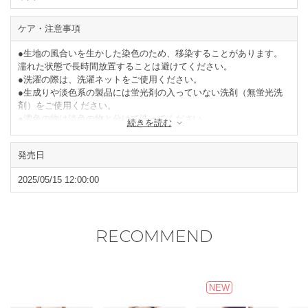
ケア・注意事項
●生地の風合いを生かした染色のため、移染することがあります。
濡れた状態で長時間放置することは避けてください。
●洗濯の際は、洗濯ネットをご使用ください。
●生成りや淡色系の製品には蛍光剤の入っていない洗剤（無蛍光洗
剤）をご使用ください。
●濃色の物は淡色の物と分けて洗ってください。
続きを読む
●タンブラー乾燥はお避けください。
●形を整えて陰干ししてください。
発売日
閉じる
2025/05/15 12:00:00
RECOMMEND
NEW