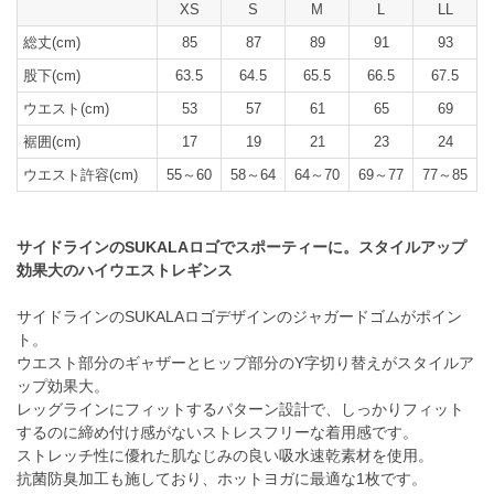
XS
S
M
L
LL
総丈(cm)
85
87
89
91
93
股下(cm)
63.5
64.5
65.5
66.5
67.5
ウエスト(cm)
53
57
61
65
69
裾囲(cm)
17
19
21
23
24
ウエスト許容(cm)
55～60
58～64
64～70
69～77
77～85
サイドラインのSUKALAロゴでスポーティーに。スタイルアップ
効果大のハイウエストレギンス
サイドラインのSUKALAロゴデザインのジャガードゴムがポイン
ト。
ウエスト部分のギャザーとヒップ部分のY字切り替えがスタイルア
ップ効果大。
レッグラインにフィットするパターン設計で、しっかりフィット
するのに締め付け感がないストレスフリーな着用感です。
ストレッチ性に優れた肌なじみの良い吸水速乾素材を使用。
抗菌防臭加工も施しており、ホットヨガに最適な1枚です。