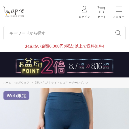
ログイン
カート
メニュー
キーワードから探す
キーワードから探す
お支払い金額6,000円(税込)以上で送料無料!
ホーム
>
ヨガウェア
>
【SUKALA】サイドロゴギャザーレギンス