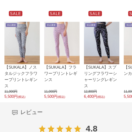
SALE
SALE
SALE
【SUKALA】ノス
【SUKALA】フラ
【SUKALA】スプ
【S
タルジックフラワ
ワープリントレギ
リングフラワーシ
ンカ
ープリントレギン
ンス
ャーリングレギン
ス
ス
11,000
円
11,000
円
12,800
円
11,00
5,500
円
5,500
円
6,400
円
5,50
(税込)
(税込)
(税込)
レビュー
4.8