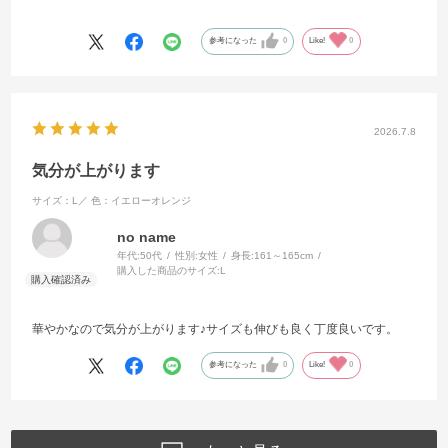
るように思います。
参考になった
0
Like!
0
2026.7.8
気分が上がります
サイズ：L／
色：イエローオレンジ
no name
年代:
50代
性別:
女性
身長:
161～165cm
購入した商品のサイズ:
L
華やかなので気分が上がります♪サイズも伸びも良く丁度良いです。
参考になった
0
Like!
0