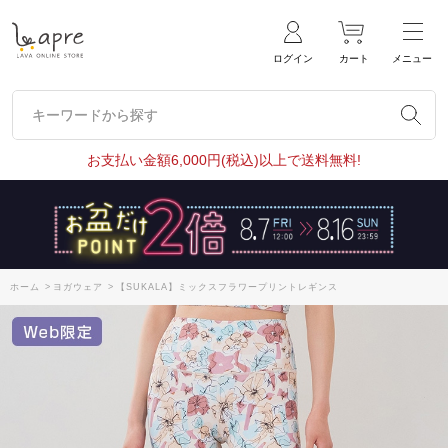
ログイン
カート
メニュー
キーワードから探す
キーワードから探す
お支払い金額6,000円(税込)以上で送料無料!
ホーム
>
ヨガウェア
>
【SUKALA】ミックスフラワープリントレギンス