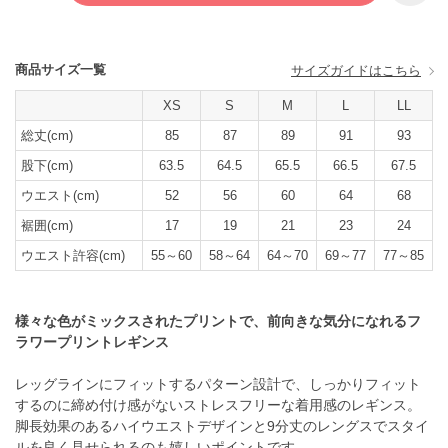
商品サイズ一覧
サイズガイドはこちら
XS
S
M
L
LL
総丈(cm)
85
87
89
91
93
股下(cm)
63.5
64.5
65.5
66.5
67.5
ウエスト(cm)
52
56
60
64
68
裾囲(cm)
17
19
21
23
24
ウエスト許容(cm)
55～60
58～64
64～70
69～77
77～85
様々な色がミックスされたプリントで、前向きな気分になれるフ
ラワープリントレギンス
レッグラインにフィットするパターン設計で、しっかりフィット
するのに締め付け感がないストレスフリーな着用感のレギンス。
脚長効果のあるハイウエストデザインと9分丈のレングスでスタイ
ルを良く見せられるのも嬉しいポイントです。