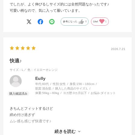
でしたが、よく伸びるしサイズ的には全然問題なかったです♪
可愛い柄なので、気に入って履いています。
参考になった
0
Like!
1
2026.7.21
快適♪
サイズ：L／
色：イエローオレンジ
Eully
年代:
60代
性別:
女性
身長:
156～160cm
肌質:
混合肌
購入した商品のサイズ:
L
体重:
56kg～60kg
ヨガ歴:
3カ月以下
お悩み:
ダイエット
きちんとフィットするけど
締め付け過ぎず
ムレ感も感じず快適です♪
柄も可愛くてテンション上がります。
続きを読む
明るい色なので太く見えるかも・・・と思ったけれど、逆に細見えす