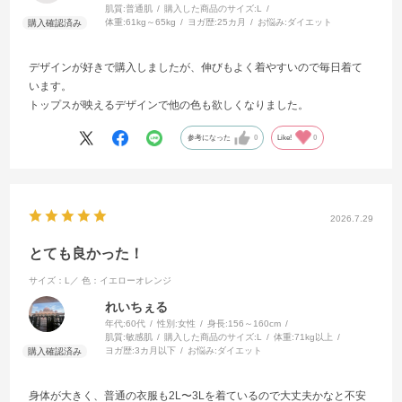
肌質:
普通肌
購入した商品のサイズ:
L
体重:
61kg～65kg
ヨガ歴:
25カ月
お悩み:
ダイエット
デザインが好きで購入しましたが、伸びもよく着やすいので毎日着て
います。
トップスが映えるデザインで他の色も欲しくなりました。
参考になった
0
Like!
0
2026.7.29
とても良かった！
サイズ：L／
色：イエローオレンジ
れいちぇる
年代:
60代
性別:
女性
身長:
156～160cm
肌質:
敏感肌
購入した商品のサイズ:
L
体重:
71kg以上
ヨガ歴:
3カ月以下
お悩み:
ダイエット
身体が大きく、普通の衣服も2L〜3Lを着ているので大丈夫かなと不安