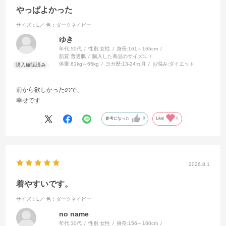
やっぱよかった
サイズ：L／
色：ダークネイビー
ゆき
年代:
50代
性別:
女性
身長:
161～165cm
肌質:
普通肌
購入した商品のサイズ:
L
体重:
61kg～65kg
ヨガ歴:
13-24カ月
お悩み:
ダイエット
前から欲しかったので、
幸せです
参考になった
0
Like!
0
2026.8.1
着やすいです。
サイズ：L／
色：ダークネイビー
no name
年代:
30代
性別:
女性
身長:
156～160cm