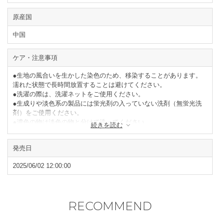
原産国
中国
ケア・注意事項
●生地の風合いを生かした染色のため、移染することがあります。
濡れた状態で長時間放置することは避けてください。
●洗濯の際は、洗濯ネットをご使用ください。
●生成りや淡色系の製品には蛍光剤の入っていない洗剤（無蛍光洗
剤）をご使用ください。
●濃色の物は淡色の物と分けて洗ってください。
続きを読む
●タンブラー乾燥はお避けください。
●形を整えて陰干ししてください。
発売日
閉じる
2025/06/02 12:00:00
RECOMMEND