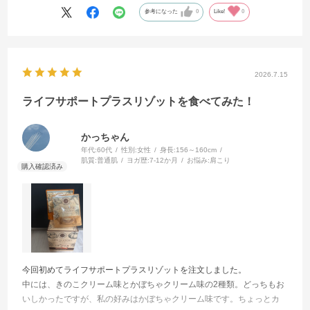
参考になった
0
Like!
0
2026.7.15
ライフサポートプラスリゾットを食べてみた！
かっちゃん
年代:
60代
性別:
女性
身長:
156～160cm
肌質:
普通肌
ヨガ歴:
7-12か月
お悩み:
肩こり
今回初めてライフサポートプラスリゾットを注文しました。
中には、きのこクリーム味とかぼちゃクリーム味の2種類。どっちもお
いしかったですが、私の好みはかぼちゃクリーム味です。ちょっとカ