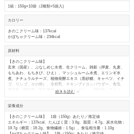
1箱：150g×10袋（2種類×5袋入)
カロリー
きのこクリーム味：137kcal
かぼちゃクリーム味：234kcal
原材料
【きのこクリーム味】
玄米（国産）、ぶなしめじ水煮、生クリーム、雑穀（押麦、丸麦、
もちあわ、もちきび、ひえ）、マッシュルーム水煮、エリンギ水
煮、ナチュラルチーズ、植物発酵エキス（黒砂糖、キャベツ、イチ
ゴ、リンゴ、その他）、全粉乳、チキンブイヨンパウダー、食塩、
香辛料／増粘剤（加工澱粉、キサンタンガム）、調味料（アミノ
続きを読む
酸）（一部に乳成分・キウイフルーツ・大豆・鶏肉・モモ・リンゴ
を含む）
栄養成分
【かぼちゃクリーム味】
かぼちゃペースト（国内製造）、乳等を主要原料とする食品、かぼ
【きのこクリーム味】 1袋（150g）あたり／推定値
ちゃ、玄米（国産）、還元水飴、生クリーム、雑穀（押麦、丸麦、
エネルギー：137kcal、たんぱく質：3.8g、脂質：4.7g、炭水化物：
もちあわ、もちきび、ひえ）、バター、全粉乳、ベシャメルソース
19.7g（糖質：18.2g、食物繊維：1.5g）、食塩相当量：1.10g
ベース（小麦粉、バター）、植物発酵エキス（黒砂糖、キャベツ、
【かぼちゃクリーム味】 1袋（150g）あたり／推定値