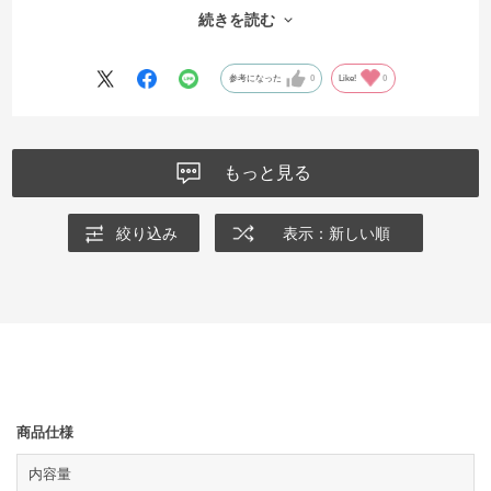
ロリーがこちらの方が高いですが、1袋で234Kcalと許せる範囲。きの
続きを読む
こクリーム味の方は、137Kcal。どちらもお腹にズッシリきて運動後や
小腹が空いた時にもってこいです。
その上、電子レンジで1分ということで、めちゃめちゃ手軽に作れまし
参考になった
0
Like!
0
た。
ピラティスとこれで、体をまっすぐにして、栄養もとって、健康に年
齢を重ねていきたいと思います。
もっと見る
他の味もあれば食べてみたいです。
絞り込み
表示：新しい順
商品仕様
内容量