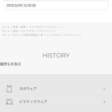
●お召し上がり方
2025/11/04 12:00:00
【電子レンジで温める場合】加熱時間の目安 500W：1分10秒 /
600W：1分
※オート加熱不可・オーブントースター不可。加熱時間の目安
を守って調理ください。
・袋の底面を十分に広げ、開封せずに必ずこのまま立てて電子レ
ホーム
>
美容・健康
>
ライフサポートプラスリゾット
ンジ中央に置き、1袋ずつ加熱してください。
ホーム
>
食品
>
ライフサポートプラスリゾット
・袋が電子レンジの天井に触れる場合や再加熱する場合は、中身
ホーム
>
ポイント利用可能商品一覧
>
ライフサポートプラスリゾット
を別の容器に移し、ラップをかけて加熱してください。
・加熱中、袋がふくらみますが蒸気口から蒸気が抜けます。蒸気
口から中身が吹きこぼれる場合がありますのでご注意ください。
HISTORY
・700W以上の高出力レンジではワット数を下げて指定出力で加
熱してください。
履歴を非表示
・蒸気口から蒸気が出ていないことを確認してから取り出してく
ださい。
・袋を開封するとき、蒸気口から中身がこぼれ出ないようにご注
意ください。
【お湯で温める場合】
ヨガウェア
・沸騰させたお湯に袋ごと入れ、約5分間温めてください。
・温めた後は袋を取り出し、お召し上がりください。
ピラティスウェア
閉じる