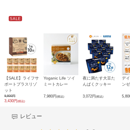
SALE
【SALE】ライフサ
Yoganic Life ソイ
夜に満たす大豆た
デイ
ポートプラスリゾ
ミートカレー
んぱくクッキー
ンゼ
ット
9,800
円
7,980
円
3,072
円
5,80
(税込)
(税込)
3,430
円
(税込)
レビュー