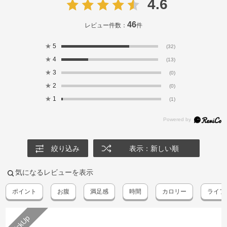
4.6
46
レビュー件数：
件
★
5
(32)
★
4
(13)
★
3
(0)
★
2
(0)
★
1
(1)
絞り込み
表示：新しい順
気になるレビューを表示
ポイント
お腹
満足感
時間
カロリー
ライフ