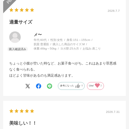
2026.7.7
適量サイズ
メ〜
年代:
60代
性別:
女性
身長:
151～155cm
肌質:
普通肌
購入した商品のサイズ:
M
体重:
46kg～50kg
ヨガ歴:
25カ月
お悩み:
肩こり
ちょっと小腹が空いた時など、お菓子食べがち。これはあまり罪悪感
なく食べられる。
ほどよく甘味があるのも満足感あります。
参考になった
0
Like!
2
2026.7.31
美味しい！！