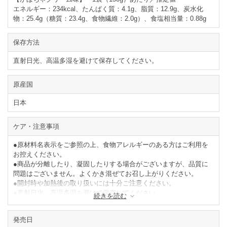
イチゴ、リンゴ、その他）、チキンエキスパウダー、ナチュラルチ
エネルギー：234kcal、たんぱく質：4.1g、脂質：12.9g、炭水化
ーズ、食塩（一部に小麦・乳成分・キウイフルーツ・大豆・鶏肉・
物：25.4g（糖質：23.4g、食物繊維：2.0g）、食塩相当量：0.88g
モモ・リンゴを含む）
閉じる
保存方法
直射日光、高温多湿を避けて保存してください。
原産国
日本
ケア・注意事項
●原材料名表示をご参照の上、食物アレルギーのある方はご利用を
お控えください。
●商品が分離したり、凝固したりする場合がございますが、品質に
問題はございません。よくかき混ぜてお召し上がりください。
●開封時や加熱後の取り扱いには十分ご注意ください。
●直射日光、高温多湿を避けて保存してください。
続きを読む
●加熱後は蒸気口が開いて保存できませんので、早めにお召し上が
りください。
発売日