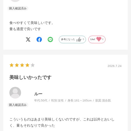
食べやすくて美味しいです。
量も適度で良いです
参考になった
0
Like!
0
2026.7.24
美味しいかったです
ルー
年代:
50代
性別:
女性
身長:
161～165cm
肌質:
混合肌
こういうものはあまり美味しくないのですが、これは以外とおいし
く、量もそれなりで良かった