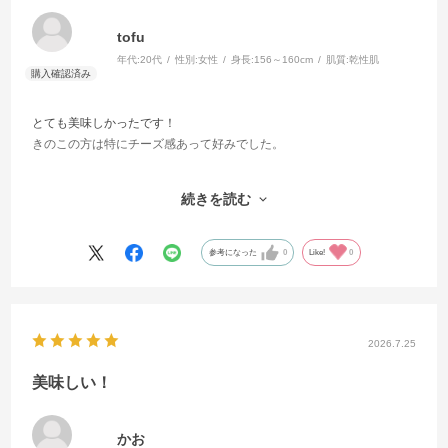
tofu
年代:
20代
性別:
女性
身長:
156～160cm
肌質:
乾性肌
とても美味しかったです！
きのこの方は特にチーズ感あって好みでした。
他の方が仰っているように、たしかに1食分にしては少なめですが、サ
続きを読む
ラダなどと一緒に食べるとちょうどいいです。
商品としてはファスティング回復期用と書いてありますしね。
カロリーは137kcalと234kcalということで、濃厚なのに低めで嬉し
参考になった
0
Like!
0
い。腹持ちを求める朝昼より、夜ご飯の置き換えに最適だと感じまし
た。
2026.7.25
美味しい！
かお