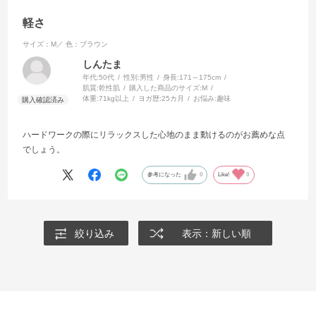
軽さ
サイズ：M／
色：ブラウン
しんたま
年代:
50代
性別:
男性
身長:
171～175cm
肌質:
乾性肌
購入した商品のサイズ:
M
体重:
71kg以上
ヨガ歴:
25カ月
お悩み:
趣味
ハードワークの際にリラックスした心地のまま動けるのがお薦めな点
でしょう。
参考になった
0
Like!
0
絞り込み
表示：新しい順