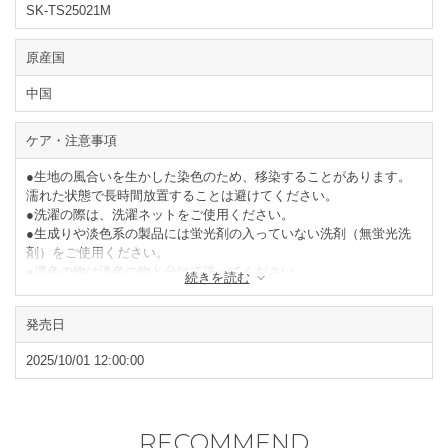
SK-TS25021M
原産国
中国
ケア・注意事項
●生地の風合いを生かした染色のため、移染することがあります。
濡れた状態で長時間放置することは避けてください。
●洗濯の際は、洗濯ネットをご使用ください。
●生成りや淡色系の製品には蛍光剤の入っていない洗剤（無蛍光洗
剤）をご使用ください。
●濃色の物は淡色の物と分けて洗ってください。
続きを読む
●タンブラー乾燥はお避けください。
●形を整えて陰干ししてください。
発売日
閉じる
2025/10/01 12:00:00
RECOMMEND