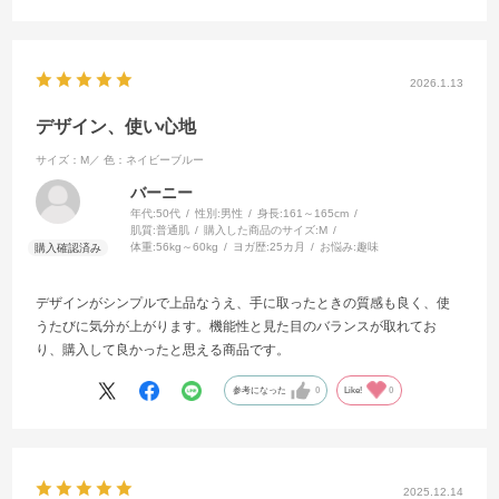
2026.1.13
デザイン、使い心地
サイズ：M／
色：ネイビーブルー
バーニー
年代:
50代
性別:
男性
身長:
161～165cm
肌質:
普通肌
購入した商品のサイズ:
M
体重:
56kg～60kg
ヨガ歴:
25カ月
お悩み:
趣味
デザインがシンプルで上品なうえ、手に取ったときの質感も良く、使
うたびに気分が上がります。機能性と見た目のバランスが取れてお
り、購入して良かったと思える商品です。
参考になった
0
Like!
0
2025.12.14