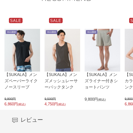
SALE
SALE
【SUKALA】メン
【SUKALA】メン
【SUKALA】メン
【S
ズペーパーライク
ズメッシュレーサ
ズライナー付きシ
カラ
ノースリーブ
ーバックタンク
ョートパンツ
ンク
9,800
円
9,500
円
9,800
円
9,800
(税込)
6,860
円
4,750
円
6,86
(税込)
(税込)
レビュー