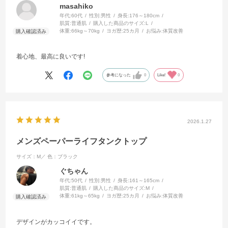
masahiko
年代:
60代
性別:
男性
身長:
176～180cm
肌質:
普通肌
購入した商品のサイズ:
L
体重:
66kg～70kg
ヨガ歴:
25カ月
お悩み:
体質改善
着心地、最高に良いです!
参考になった
0
Like!
0
2026.1.27
メンズペーパーライフタンクトップ
サイズ：M／
色：ブラック
ぐちゃん
年代:
50代
性別:
男性
身長:
161～165cm
肌質:
普通肌
購入した商品のサイズ:
M
体重:
61kg～65kg
ヨガ歴:
25カ月
お悩み:
体質改善
デザインがカッコイイです。