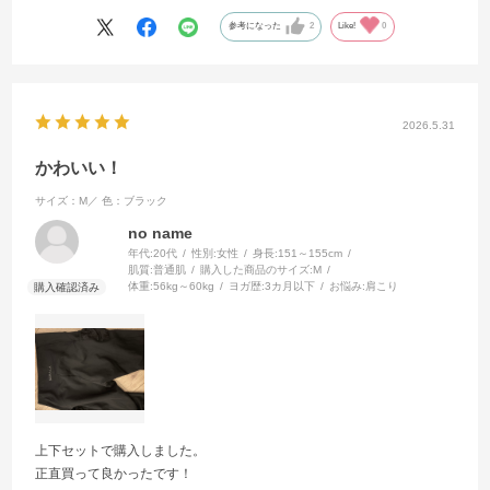
参考になった
2
Like!
0
2026.5.31
かわいい！
サイズ：M／
色：ブラック
no name
年代:
20代
性別:
女性
身長:
151～155cm
肌質:
普通肌
購入した商品のサイズ:
M
体重:
56kg～60kg
ヨガ歴:
3カ月以下
お悩み:
肩こり
上下セットで購入しました。
正直買って良かったです！