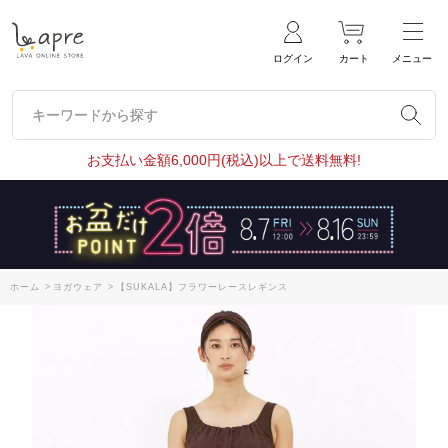
ログイン
カート
メニュー
キーワードから探す
キーワードから探す
お支払い金額6,000円(税込)以上で送料無料!
ホーム
>
ヨガウェア
>
【SUKALA】フラワーレースレギンス