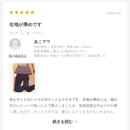
2026.6.10
生地が厚めです
サイズ：L／
色：ブラウン
あこママ
年代:
50代
性別:
女性
身長:
166～170cm
肌質:
普通肌
購入した商品のサイズ:
L
体重:
61kg～65kg
ヨガ歴:
3カ月以下
お悩み:
肩こり
色もサイドのレースのポケットもステキです。生地が厚めとは、他の
方のレビューで知った上で購入しましたが、体感温度はやはりやや暑
く感じるので、ホットヨガでは、夏はしんどくなるかもしれません。
考え方によっては、汗をかきにくい人には、汗かきやすくなりそうだ
続きを読む
から良いかもしれません。良く伸びて着心地良く、私は気に入ってま
す。