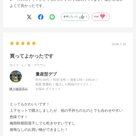
よくて良かったです。
参考になった
0
Like!
1
2026.7.10
買ってよかったです
サイズ：L／
色：ブラウン
量産型デブ
年代:
50代
性別:
女性
身長:
156～160cm
肌質:
普通肌
購入した商品のサイズ:
L
お悩み:
ダイエット
とってもかわいいです！
上下セットで購入しましたが、他の手持ちのものとでも合わせやすい
色味です！
梅雨時期部屋干しでも乾きやすいですし
後悔なしのお買い物ができました！