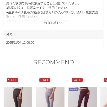
濡れた状態で長時間放置することは避けてください。
●洗濯の際は、洗濯ネットをご使用ください。
●生成りや淡色系の製品には蛍光剤の入っていない洗剤（無蛍光洗
剤）をご使用ください。
●濃色の物は淡色の物と分けて洗ってください。
続きを読む
●タンブラー乾燥はお避けください。
●形を整えて陰干ししてください。
発売日
閉じる
2025/11/04 12:00:00
RECOMMEND
SALE
SALE
SALE