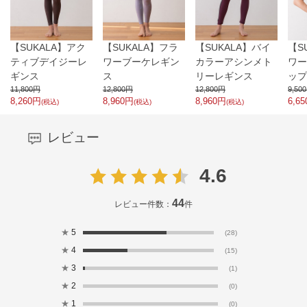
【SUKALA】アク
【SUKALA】フラ
【SUKALA】バイ
【S
ティブデイジーレ
ワーブーケレギン
カラーアシンメト
ワー
ギンス
ス
リーレギンス
ップ
11,800
円
12,800
円
12,800
円
9,500
8,260
円
8,960
円
8,960
円
6,65
(税込)
(税込)
(税込)
レビュー
4.6
44
レビュー件数：
件
★
5
(28)
★
4
(15)
★
3
(1)
★
2
(0)
★
1
(0)