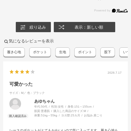
絞り込み
表示：新しい順
気になるレビューを表示
履き心地
ポケット
生地
ポイント
股下
いつ
2026.7.17
可愛かった
サイズ：M／
色：ブラック
あゆちゃん
年代:
50代
性別:
女性
身長:
151～155cm
肌質:
普通肌
購入した商品のサイズ:
M
体重:
51kg～55kg
ヨガ歴:
25カ月
お悩み:
肩こり
レースのポケットがとてもかわいいので気に入ってます。履き心地も