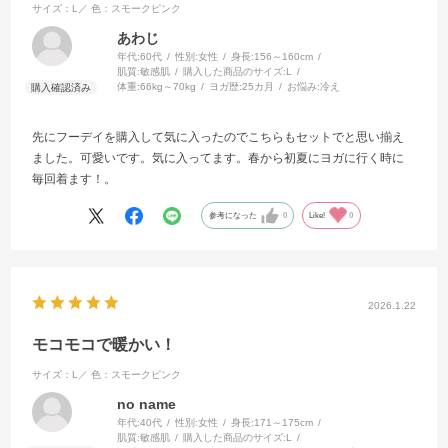
サイズ：L／
色：スモークピンク
あわじ
年代:
60代
性別:
女性
身長:
156～160cm
肌質:
敏感肌
購入した商品のサイズ:
L
体重:
66kg～70kg
ヨガ歴:
25カ月
お悩み:
冷え
先にフーデイを購入して気に入ったのでこちらもセットでと思い揃え
ました。可愛いです。気に入ってます。春から初夏にヨガに行く時に
毎回着ます！。
参考になった
0
Like!
0
2026.1.22
モコモコで暖かい！
サイズ：L／
色：スモークピンク
no name
年代:
40代
性別:
女性
身長:
171～175cm
肌質:
敏感肌
購入した商品のサイズ:
L