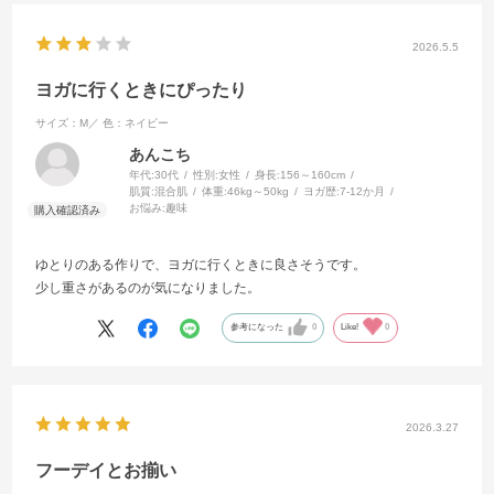
2026.5.5
ヨガに行くときにぴったり
サイズ：M／
色：ネイビー
あんこち
年代:
30代
性別:
女性
身長:
156～160cm
肌質:
混合肌
体重:
46kg～50kg
ヨガ歴:
7-12か月
お悩み:
趣味
ゆとりのある作りで、ヨガに行くときに良さそうです。
少し重さがあるのが気になりました。
参考になった
0
Like!
0
2026.3.27
フーデイとお揃い