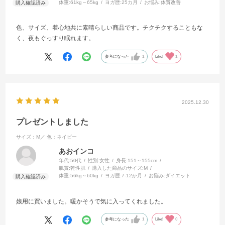
体重:
61kg～65kg
ヨガ歴:
25カ月
お悩み:
体質改善
色、サイズ、着心地共に素晴らしい商品です。チクチクすることもな
く、夜もぐっすり眠れます。
参考になった
1
Like!
1
2025.12.30
プレゼントしました
サイズ：M／
色：ネイビー
あおインコ
年代:
50代
性別:
女性
身長:
151～155cm
肌質:
乾性肌
購入した商品のサイズ:
M
体重:
56kg～60kg
ヨガ歴:
7-12か月
お悩み:
ダイエット
娘用に買いました。暖かそうで気に入ってくれました。
参考になった
1
Like!
0