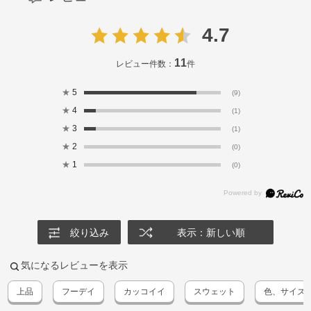
4.7
11
レビュー件数：
件
★
5
(9)
★
4
(1)
★
3
(1)
★
2
(0)
★
1
(0)
絞り込み
表示：新しい順
気になるレビューを表示
上品
フーデイ
カッコイイ
スウェット
色、サイズ