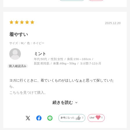
2025.12.20
着やすい
サイズ：M／
色：ネイビー
ミント
年代:
50代
性別:
女性
身長:
156～160cm
肌質:
乾性肌
体重:
46kg～50kg
ヨガ歴:
7-12か月
ヨガに行くときに、着ていくものがほしいなぁと思って探していた
ら、
こちらを見つけて購入。
続きを読む
買おうと思ってた頃に
ヨガで来ている人を見て
やっぱりいい感じだなぁと思いました。
参考になった
2
Like!
0
Mサイズでちょうどよかったし
おすすめです。