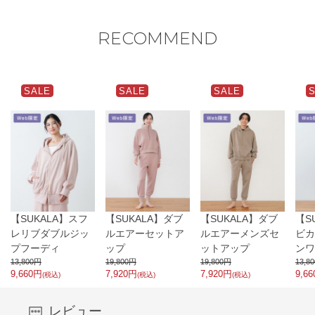
●アイロンをかける場合はあて布をご使用ください。
閉じる
RECOMMEND
SALE
SALE
SALE
【SUKALA】スフ
【SUKALA】ダブ
【SUKALA】ダブ
【S
レリブダブルジッ
ルエアーセットア
ルエアーメンズセ
ビカ
プフーディ
ップ
ットアップ
ンワ
13,800
円
19,800
円
19,800
円
13,80
9,660
円
7,920
円
7,920
円
9,66
(税込)
(税込)
(税込)
レビュー