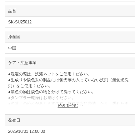
品番
SK-SU25012
原産国
中国
ケア・注意事項
●洗濯の際は、洗濯ネットをご使用ください。
●生成りや淡色系の製品には蛍光剤の入っていない洗剤（無蛍光洗
剤）をご使用ください。
●濃色の物は淡色の物と分けて洗ってください。
●タンブラー乾燥はお避けください。
●色落ちの恐れがありますので、長時間水に浸漬したり、濡れたま
続きを読む
ま放置しないでください。
●形を整えて陰干ししてください。
発売日
●繰り返しの摩擦や洗濯により、毛羽が乱れる場合があります。そ
の際はブラシなどで毛羽を整えてください。
2025/10/01 12:00:00
●汗や雨でぬれた状態での摩擦で色が移る場合があります。ご注意
ください。