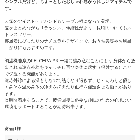
シンプルだけど、ちょっとしたおしゃれ感がうれしいアイテムで
す。
人気のツイストヘアバンドもケーブル柄になって登場。
髪をまとめながらリラックス。伸縮性があり、長時間つけてもス
トレスフリー。
部屋着にぴったりのナチュラルデザインで、おうち美容やお風呂
上がりにもおすすめです。
調温機能糸のFELCERA™を一緒に編み込むことにより 身体から放
出される遠赤外線をキャッチし再び身体に戻す（輻射する）こと
で保温する機能があります。
遠赤外線による温もりなので熱くなり過ぎず、じ～んわりと優し
く身体を温め身体の冷えを抑えたり血行を促進させる働きがあり
ます。
長時間着用することで、疲労回復に必要な睡眠のための心地よい
環境をサポートすることが期待出来ます。
商品仕様