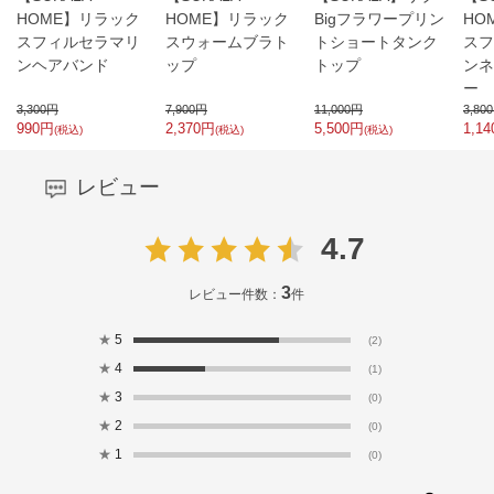
HOME】リラック
HOME】リラック
Bigフラワープリン
HO
スフィルセラマリ
スウォームブラト
トショートタンク
スフ
ンヘアバンド
ップ
トップ
ンネ
ー
3,300
円
7,900
円
11,000
円
3,800
990
円
2,370
円
5,500
円
1,14
(税込)
(税込)
(税込)
レビュー
4.7
3
レビュー件数：
件
★
5
(2)
★
4
(1)
★
3
(0)
★
2
(0)
★
1
(0)