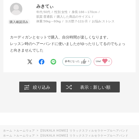
みきてぃ
年代:
50代
性別:
女性
身長:
166～170cm
肌質:
普通肌
購入した商品のサイズ:
L
体重:
56kg～60kg
ヨガ歴:
7-12か月
お悩み:
ストレス
カーディガンとセットで購入、自分時間が楽しくなります。
レッスン時のヘアーバンドに使いましたがゆったりしてるのでちょっ
と向きませんでした
参考になった
4
Like!
4
絞り込み
表示：新しい順
ホーム
>
ルームウェア
>
【SUKALA HOME】リラックスフィルセラケーブルヘアバンド
ホーム
>
ルームウェア
>
【SUKALA HOME】リラックスフィルセラケーブルヘアバンド