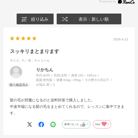
絞り込み
表示：新しい順
2026.4.12
スッキリまとまります
サイズ：F／
色：チャコール
りかちん
年代:
40代
性別:
女性
身長:
161～165cm
肌質:
乾性肌
体重:
61kg～65kg
ヨガ歴:
6カ月以下
お悩み:
肩こり
髪の毛が邪魔になるのと送料対策で購入しました。
中途半端になる髪の毛をまとめてくれるので、レッスンに集中できま
す。
参考になった
1
Like!
0