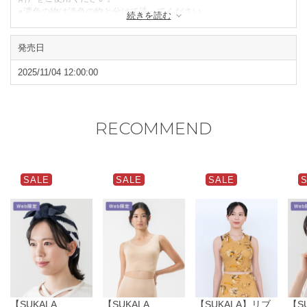
●濃色の物は淡色の物と分けて洗ってください。
続きを読む
●タンブラー乾燥はお避けください。
●形を整えて陰干ししてください。
発売日
●素材の特性上、洗濯や摩擦により毛抜けや毛羽立ち、毛玉などが
発生する場合があります。
2025/11/04 12:00:00
●火気の近くでのご使用はご注意ください。
※ニット製品の特性上仕上がり寸法に多少の差が生じることありま
す。
RECOMMEND
閉じる
SALE
SALE
SALE
【SUKALA
【SUKALA
【SUKALA】リブ
【S