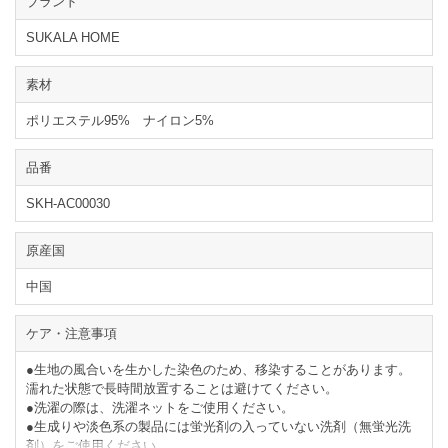
ブランド
SUKALA HOME
素材
ポリエステル95% ナイロン5%
品番
SKH-AC00030
原産国
中国
ケア・注意事項
●生地の風合いを生かした染色のため、移染することがあります。
濡れた状態で長時間放置することは避けてください。
●洗濯の際は、洗濯ネットをご使用ください。
●生成りや淡色系の製品には蛍光剤の入っていない洗剤（無蛍光洗
剤）をご使用ください。