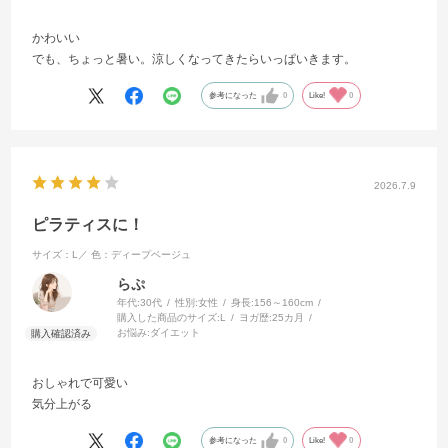
かわいい
でも、ちょっと暑い。涼しくなってきたらいっぱいきます。
参考になった
0
Like!
0
2026.7.9
ピラティスに！
サイズ：L／
色：ディープベージュ
らぷ
年代:
30代
性別:
女性
身長:
156～160cm
購入した商品のサイズ:
L
ヨガ歴:
25カ月
お悩み:
ダイエット
おしゃれで可愛い
気分上がる
参考になった
0
Like!
0