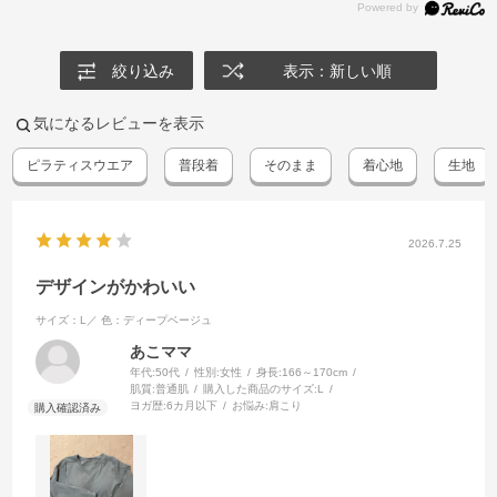
絞り込み
表示：新しい順
気になるレビューを表示
ピラティスウエア
普段着
そのまま
着心地
生地
2026.7.25
デザインがかわいい
サイズ：L／
色：ディープベージュ
あこママ
年代:
50代
性別:
女性
身長:
166～170cm
肌質:
普通肌
購入した商品のサイズ:
L
ヨガ歴:
6カ月以下
お悩み:
肩こり