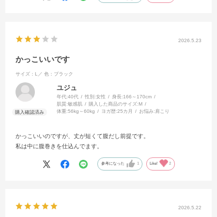
2026.5.23
かっこいいです
サイズ：L／
色：ブラック
ユジュ
年代:
40代
性別:
女性
身長:
166～170cm
肌質:
敏感肌
購入した商品のサイズ:
M
体重:
56kg～60kg
ヨガ歴:
25カ月
お悩み:
肩こり
かっこいいのですが、丈が短くて腹だし前提です。
私は中に腹巻きを仕込んでます。
参考になった
1
Like!
2
2026.5.22