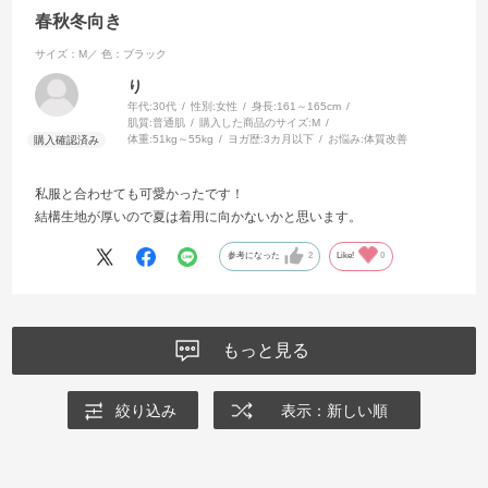
春秋冬向き
サイズ：M／
色：ブラック
り
年代:
30代
性別:
女性
身長:
161～165cm
肌質:
普通肌
購入した商品のサイズ:
M
体重:
51kg～55kg
ヨガ歴:
3カ月以下
お悩み:
体質改善
私服と合わせても可愛かったです！
結構生地が厚いので夏は着用に向かないかと思います。
参考になった
2
Like!
0
もっと見る
絞り込み
表示：新しい順