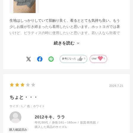
生地はしっかりしていて肌触り良く、着るととても気持ち良い。もう
少しお腹が引き締まったら着用したいと思います。ホットヨガでは暑
いけど、ピラティスの時に使用したいと思います。若い人なら街着で
もいけると思います。私には腕周りが少し余るので星4つにしました
続きを読む
が、ピッタリの方ならとても素敵に着こなせると思います。色も良
い。合わせやすいと思います。
参考になった
0
Like!
0
2026.7.21
ちょと・・・
サイズ：L／
色：ホワイト
2012キキ、ララ
年代:
50代
身長:
161～165cm
肌質:
乾性肌
購入した商品のサイズ:
L