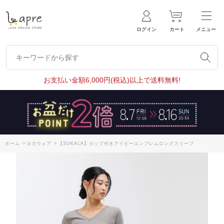
ログイン
カート
メニュー
キーワードから探す
キーワードから探す
お支払い金額6,000円(税込)以上で送料無料!
ホーム
>
ヨガウェア
>
【SUKALA】カップ付きアイビーエンブレムロングスリーブ