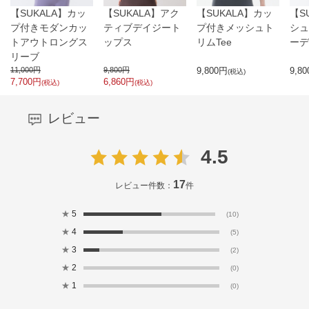
【SUKALA】カッ
【SUKALA】アク
【SUKALA】カッ
【S
プ付きモダンカッ
ティブデイジート
プ付きメッシュト
シュ
トアウトロングス
ップス
リムTee
ーデ
リーブ
11,000
円
9,800
円
9,800
円
9,80
(税込)
7,700
円
6,860
円
(税込)
(税込)
レビュー
4.5
17
レビュー件数：
件
★
5
(10)
★
4
(5)
★
3
(2)
★
2
(0)
★
1
(0)