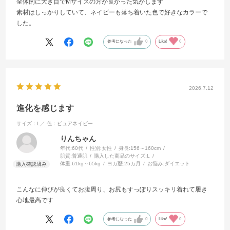
全体的に大き目でMサイズの方が良かった気がします
素材はしっかりしていて、ネイビーも落ち着いた色で好きなカラーで
した。
参考になった
0
Like!
0
2026.7.12
進化を感じます
サイズ：L／
色：ピュアネイビー
りんちゃん
年代:
60代
性別:
女性
身長:
156～160cm
肌質:
普通肌
購入した商品のサイズ:
L
体重:
61kg～65kg
ヨガ歴:
25カ月
お悩み:
ダイエット
こんなに伸びが良くてお腹周り、お尻もすっぽりスッキリ着れて履き
心地最高です
参考になった
0
Like!
0