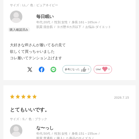
サイズ：LL／
色：ピュアネイビー
毎日眠い
年代:
20代
性別:
女性
身長:
161～165cm
肌質:
混合肌
ヨガ歴:
6カ月以下
お悩み:
ダイエット
大好きなIRさんが履いてるの見て
欲しくて買っちゃいました
コレ履いてテンション上げます
参考になった
0
Like!
0
2026.7.15
とてもいいです。
サイズ：S／
色：ブラック
な〜っし
年代:
50代
性別:
女性
身長:
151～155cm
肌質:
普通肌
購入した商品のサイズ:
S