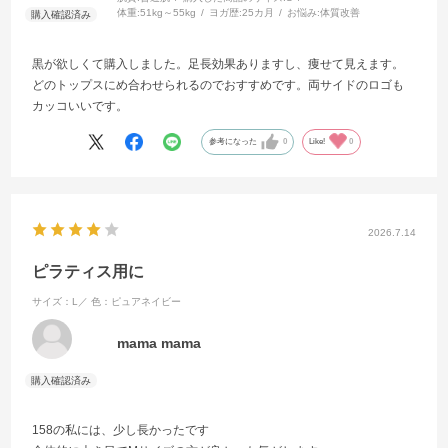
体重:
51kg～55kg
ヨガ歴:
25カ月
お悩み:
体質改善
黒が欲しくて購入しました。足長効果ありますし、痩せて見えます。
どのトップスにめ合わせられるのでおすすめです。両サイドのロゴも
カッコいいです。
参考になった
0
Like!
0
2026.7.14
ピラティス用に
サイズ：L／
色：ピュアネイビー
mama mama
158の私には、少し長かったです