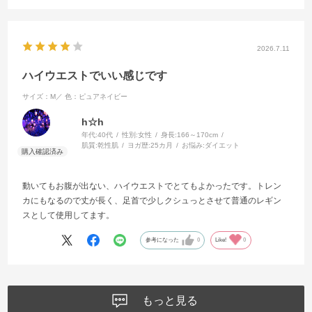
2026.7.11
ハイウエストでいい感じです
サイズ：M／
色：ピュアネイビー
h☆h
年代:
40代
性別:
女性
身長:
166～170cm
肌質:
乾性肌
ヨガ歴:
25カ月
お悩み:
ダイエット
動いてもお腹が出ない、ハイウエストでとてもよかったです。トレン
カにもなるので丈が長く、足首で少しクシュっとさせて普通のレギン
スとして使用してます。
参考になった
0
Like!
0
もっと見る