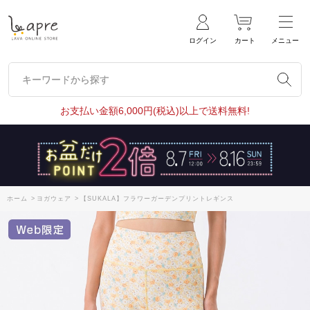
ログイン
カート
メニュー
キーワードから探す
キーワードから探す
お支払い金額6,000円(税込)以上で送料無料!
ホーム
>
ヨガウェア
>
【SUKALA】フラワーガーデンプリントレギンス