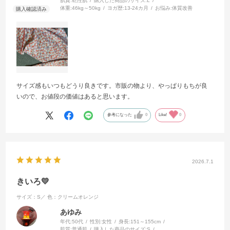
肌質:
乾性肌
購入した商品のサイズ:
L
体重:
46kg～50kg
ヨガ歴:
13-24カ月
お悩み:
体質改善
サイズ感もいつもどうり良きです。市販の物より、やっぱりもちが良
いので、お値段の価値はあると思います。
参考になった
0
Like!
0
2026.7.1
きいろ💛
サイズ：S／
色：クリームオレンジ
あゆみ
年代:
50代
性別:
女性
身長:
151～155cm
肌質:
普通肌
購入した商品のサイズ:
S