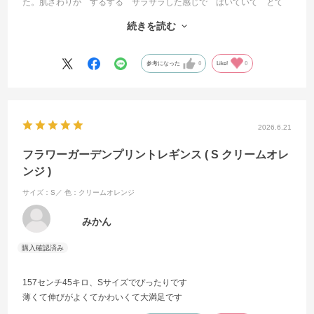
た。肌ざわりが するする サラサラした感じで はいていて とて
も気持ちが良いです。
続きを読む
以前 同柄のトップスを買ってあったので さっそく上下合わせて着
ました。
オススメできる 1着です。
参考になった
0
Like!
0
2026.6.21
フラワーガーデンプリントレギンス ( S クリームオレ
ンジ )
サイズ：S／
色：クリームオレンジ
みかん
157センチ45キロ、Sサイズでぴったりです
薄くて伸びがよくてかわいくて大満足です