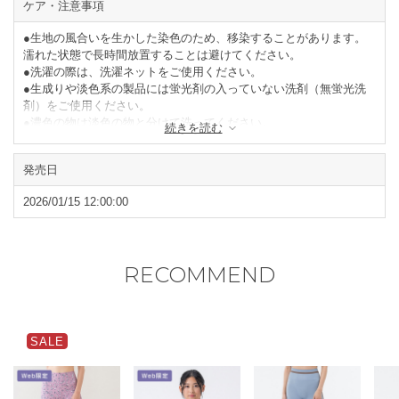
ケア・注意事項
●生地の風合いを生かした染色のため、移染することがあります。
濡れた状態で長時間放置することは避けてください。
●洗濯の際は、洗濯ネットをご使用ください。
●生成りや淡色系の製品には蛍光剤の入っていない洗剤（無蛍光洗
剤）をご使用ください。
●濃色の物は淡色の物と分けて洗ってください。
続きを読む
●タンブラー乾燥はお避けください。
●形を整えて陰干ししてください。
発売日
閉じる
2026/01/15 12:00:00
RECOMMEND
SALE