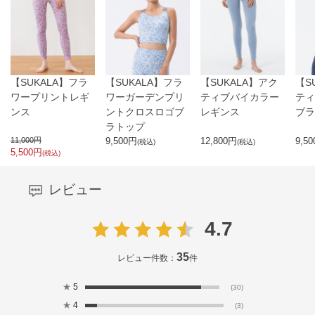
【SUKALA】フラ
【SUKALA】フラ
【SUKALA】アク
【S
ワープリントレギ
ワーガーデンプリ
ティブバイカラー
ティ
ンス
ントクロスロゴブ
レギンス
ブラ
ラトップ
11,000
円
9,500
円
12,800
円
9,50
(税込)
(税込)
5,500
円
(税込)
レビュー
4.7
35
レビュー件数：
件
★
5
(30)
★
4
(3)