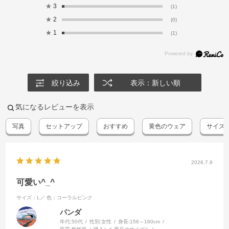
★
3
(1)
★
2
(0)
★
1
(1)
絞り込み
表示：新しい順
気になるレビューを表示
写真
セットアップ
おすすめ
黄色のウェア
サイズ
2026.7.9
可愛い^_^
サイズ：L／
色：コーラルピンク
パンダ
年代:
50代
性別:
女性
身長:
156～160cm