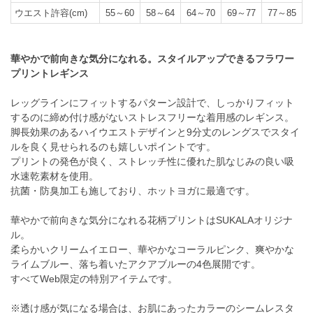
ウエスト許容(cm)
55～60
58～64
64～70
69～77
77～85
華やかで前向きな気分になれる。スタイルアップできるフラワー
プリントレギンス
レッグラインにフィットするパターン設計で、しっかりフィット
するのに締め付け感がないストレスフリーな着用感のレギンス。
脚長効果のあるハイウエストデザインと9分丈のレングスでスタイ
ルを良く見せられるのも嬉しいポイントです。
プリントの発色が良く、ストレッチ性に優れた肌なじみの良い吸
水速乾素材を使用。
抗菌・防臭加工も施しており、ホットヨガに最適です。
華やかで前向きな気分になれる花柄プリントはSUKALAオリジナ
ル。
柔らかいクリームイエロー、華やかなコーラルピンク、爽やかな
ライムブルー、落ち着いたアクアブルーの4色展開です。
すべてWeb限定の特別アイテムです。
※透け感が気になる場合は、お肌にあったカラーのシームレスタ