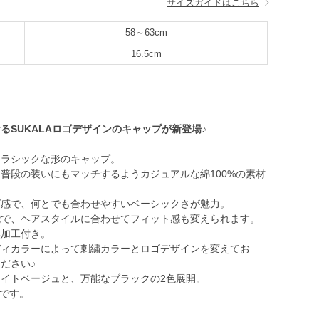
サイズガイドはこちら
58～63cm
16.5cm
るSUKALAロゴデザインのキャップが新登場♪
クラシックな形のキャップ。
普段の装いにもマッチするようカジュアルな綿100%の素材
ズ感で、何とでも合わせやすいベーシックさが魅力。
能で、ヘアスタイルに合わせてフィット感も変えられます。
臭加工付き。
ディカラーによって刺繍カラーとロゴデザインを変えてお
ださい♪
イトベージュと、万能なブラックの2色展開。
品です。