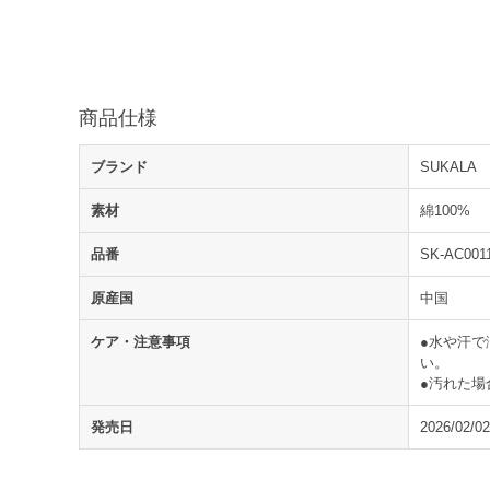
商品仕様
ブランド
SUKALA
素材
綿100%
品番
SK-AC001
原産国
中国
ケア・注意事項
●水や汗
い。
●汚れた
発売日
2026/02/02