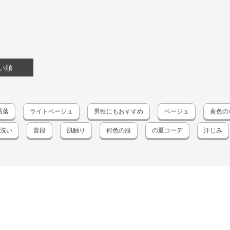
い順
洒落
ライトベージュ
男性にもおすすめ
ベージュ
黄色の
洗い
普段
肌触り
何色の服
の夏コーデ
汗じみ