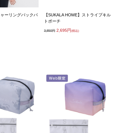
】シャーリングバックパ
【SUKALA HOME】ストライプキル
トポーチ
2,695
円
3,850
円
(税込)