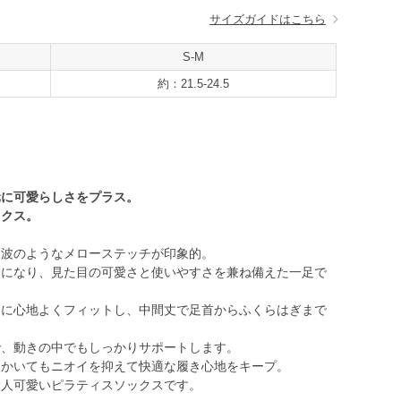
サイズガイドはこちら
S-M
約：21.5-24.5
元に可愛らしさをプラス。
ックス。
な波のようなメローステッチが印象的。
トになり、見た目の可愛さと使いやすさを兼ね備えた一足で
足に心地よくフィットし、中間丈で足首からふくらはぎまで
で、動きの中でもしっかりサポートします。
をかいてもニオイを抑えて快適な履き心地をキープ。
大人可愛いピラティスソックスです。