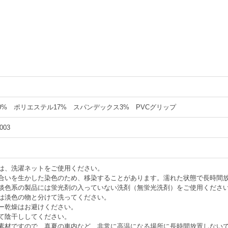
0% ポリエステル17% スパンデックス3% PVCグリップ
003
は、洗濯ネットをご使用ください。
風合いを生かした染色のため、移染することがあります。濡れた状態で長時間
や淡色系の製品には蛍光剤の入っていない洗剤（無蛍光洗剤）をご使用くださ
は淡色の物と分けて洗ってください。
ー乾燥はお避けください。
て陰干ししてください。
い素材ですので、真夏の車内など、非常に高温になる場所に長時間放置しない