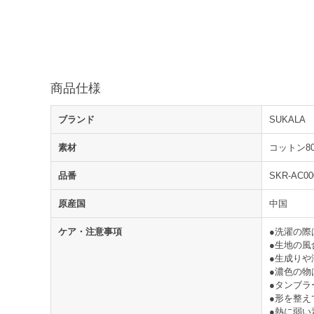
商品仕様
ブランド
SUKALA
素材
コットン8
品番
SKR-AC00
原産国
中国
ケア・注意事項
●洗濯の際
●生地の
●生成り
●濃色の物
●タンブラ
●形を整え
●熱に弱