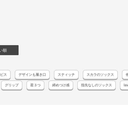
い順
ラビス
デザインも履き口
スティッチ
スカラのソックス
グリップ
星３つ
締めつけ感
指先なしのソックス
la