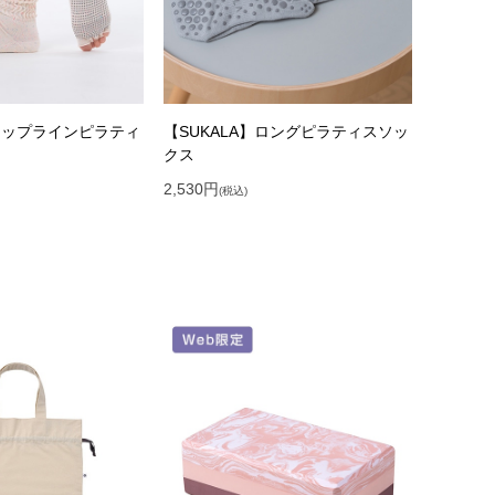
】ネップラインピラティ
【SUKALA】ロングピラティスソッ
クス
2,530
円
(税込)