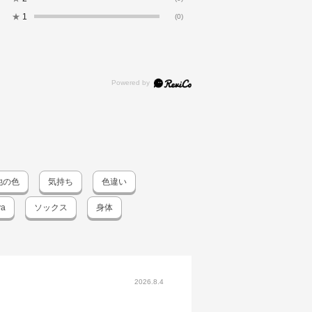
★
1
(0)
他の色
気持ち
色違い
va
ソックス
身体
2026.8.4