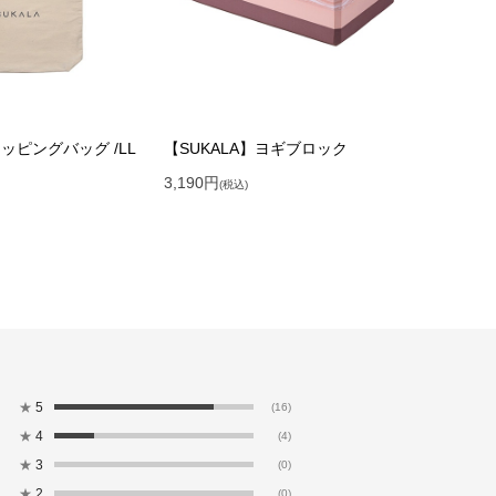
ラッピングバッグ /LL
【SUKALA】ヨギブロック
3,190
円
(税込)
★
5
(16)
★
4
(4)
★
3
(0)
★
2
(0)