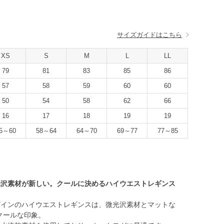
サイズガイドはこちら
XS
S
M
L
LL
79
81
83
85
86
57
58
59
60
60
50
54
58
62
66
16
17
18
19
19
5～60
58～64
64～70
69～77
77～85
光沢素材が新しい。クールに決めるハイウエストレギンス
ザインのハイウエストレギンスは、微光沢素材とマットな
クールな印象。