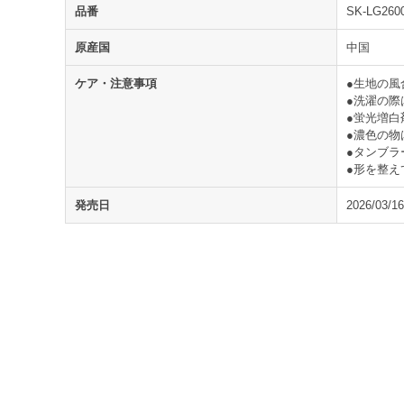
品番
SK-LG260
原産国
中国
ケア・注意事項
●生地の
●洗濯の際
●蛍光増白
●濃色の物
●タンブラ
●形を整え
発売日
2026/03/16