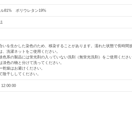
ル81% ポリウレタン19%
11
風合いを生かした染色のため、移染することがあります。濡れた状態で長時間
は、洗濯ネットをご使用ください。
や淡色系の製品には蛍光剤の入っていない洗剤（無蛍光洗剤）をご使用くださ
は淡色の物と分けて洗ってください。
ー乾燥はお避けください。
て陰干ししてください。
 12:00:00