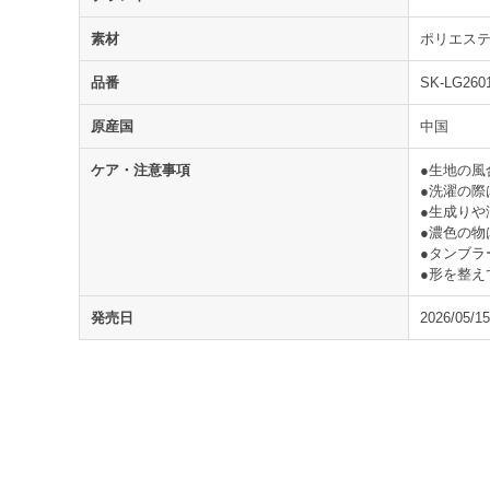
素材
ポリエステ
品番
SK-LG260
原産国
中国
ケア・注意事項
●生地の
●洗濯の際
●生成り
●濃色の物
●タンブラ
●形を整え
発売日
2026/05/15