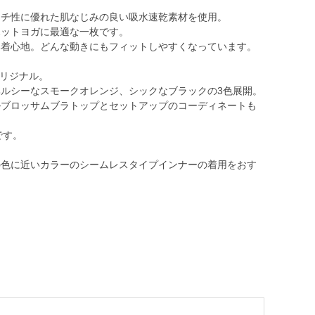
ッチ性に優れた肌なじみの良い吸水速乾素材を使用。
ホットヨガに最適な一枚です。
い着心地。どんな動きにもフィットしやすくなっています。
オリジナル。
ルシーなスモークオレンジ、シックなブラックの3色展開。
ルブロッサムブラトップとセットアップのコーディネートも
です。
の色に近いカラーのシームレスタイプインナーの着用をおす