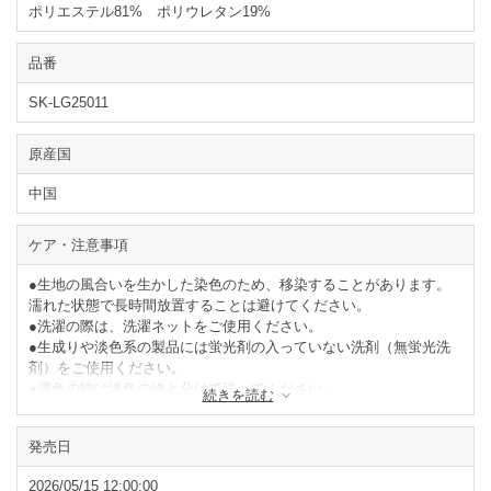
ポリエステル81% ポリウレタン19%
品番
SK-LG25011
原産国
中国
ケア・注意事項
●生地の風合いを生かした染色のため、移染することがあります。
濡れた状態で長時間放置することは避けてください。
●洗濯の際は、洗濯ネットをご使用ください。
●生成りや淡色系の製品には蛍光剤の入っていない洗剤（無蛍光洗
剤）をご使用ください。
●濃色の物は淡色の物と分けて洗ってください。
続きを読む
●タンブラー乾燥はお避けください。
●形を整えて陰干ししてください。
発売日
閉じる
2026/05/15 12:00:00