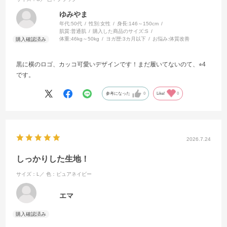
ゆみやま
年代:
50代
性別:
女性
身長:
146～150cm
肌質:
普通肌
購入した商品のサイズ:
S
体重:
46kg～50kg
ヨガ歴:
3カ月以下
お悩み:
体質改善
黒に横のロゴ、カッコ可愛いデザインです！まだ履いてないのて、⭐︎4
です。
参考になった
0
Like!
0
2026.7.24
しっかりした生地！
サイズ：L／
色：ピュアネイビー
エマ