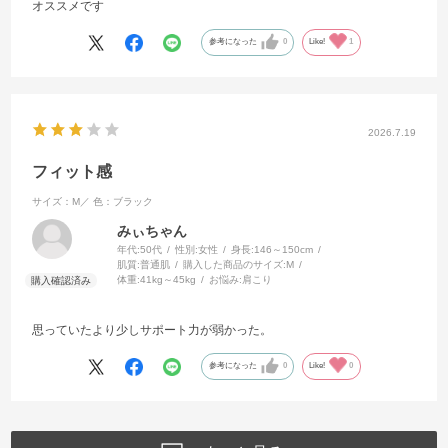
オススメです
参考になった
0
Like!
1
2026.7.19
フィット感
サイズ：M／
色：ブラック
みぃちゃん
年代:
50代
性別:
女性
身長:
146～150cm
肌質:
普通肌
購入した商品のサイズ:
M
体重:
41kg～45kg
お悩み:
肩こり
思っていたより少しサポート力が弱かった。
参考になった
0
Like!
0