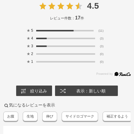
4.5
17
レビュー件数：
件
★
5
(11)
★
4
(3)
★
3
(3)
★
2
(0)
★
1
(0)
絞り込み
表示：新しい順
気になるレビューを表示
お腹
生地
伸び
サイドロゴマーク
補正するよう