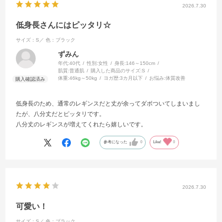
2026.7.30
低身長さんにはピッタリ☆
サイズ：S／
色：ブラック
ずみん
年代:
40代
性別:
女性
身長:
146～150cm
肌質:
普通肌
購入した商品のサイズ:
S
体重:
46kg～50kg
ヨガ歴:
3カ月以下
お悩み:
体質改善
低身長のため、通常のレギンスだと丈が余ってダボついてしまいまし
たが、八分丈だとピッタリです。
八分丈のレギンスが増えてくれたら嬉しいです。
参考になった
0
Like!
0
2026.7.30
可愛い！
サイズ：S／
色：ブラック