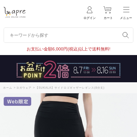
ログイン
カート
メニュー
キーワードから探す
キーワードから探す
お支払い金額6,000円(税込)以上で送料無料!
ホーム
>
ヨガウェア
>
【SUKALA】サイドロゴギャザーレギンス(8分丈)