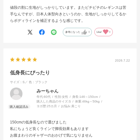
値段の割に生地がしっかりしています。またピチピチのレギンスは苦
手なんですが、日本人体型向きというのか、生地がしっかりしてるか
らボディラインを補正するような感じです。
参考になった
0
Like!
0
2026.7.22
低身長にぴったり
サイズ：S／
色：ブラック
みーちゃん
年代:
60代
性別:
女性
身長:
146～150cm
購入した商品のサイズ:
S
体重:
46kg～50kg
ヨガ歴:
25カ月
お悩み:
肩こり
150cmの低身長なので選びました
私にちょうど良くラインで脚長効果もあります
お腹まわりのギャザーのおかげで気になりません