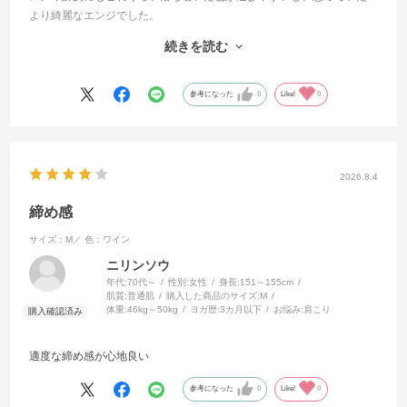
より綺麗なエンジでした。
肩紐の幅もちょうどよくリブのデザインも素敵です。胸が小さいのでs
続きを読む
を選びましたが、肩紐が少しきついかな。でもヨガの最中は特に気に
なりませんでした。
参考になった
0
Like!
0
2026.8.4
締め感
サイズ：M／
色：ワイン
ニリンソウ
年代:
70代～
性別:
女性
身長:
151～155cm
肌質:
普通肌
購入した商品のサイズ:
M
体重:
46kg～50kg
ヨガ歴:
3カ月以下
お悩み:
肩こり
適度な締め感が心地良い
参考になった
0
Like!
0