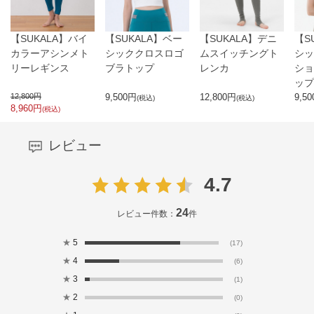
【SUKALA】バイ
【SUKALA】ベー
【SUKALA】デニ
【S
カラーアシンメト
シッククロスロゴ
ムスイッチングト
シッ
リーレギンス
ブラトップ
レンカ
ショ
ップ
12,800
円
9,500
円
12,800
円
9,50
(税込)
(税込)
8,960
円
(税込)
レビュー
4.7
24
レビュー件数：
件
★
5
(17)
★
4
(6)
★
3
(1)
★
2
(0)