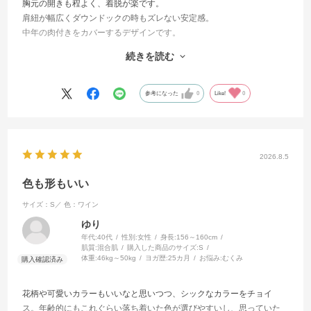
胸元の開きも程よく、着脱が楽です。
肩紐が幅広くダウンドックの時もズレない安定感。
中年の肉付きをカバーするデザインです。
伸びが良いので普段のLサイズからサイズダウンも考えましたが、Lサ
続きを読む
イズのままで私はよかったです。
デザインそのままで、色展開増やして定番品にしてほしいです。
参考になった
0
Like!
0
2026.8.5
色も形もいい
サイズ：S／
色：ワイン
ゆり
年代:
40代
性別:
女性
身長:
156～160cm
肌質:
混合肌
購入した商品のサイズ:
S
体重:
46kg～50kg
ヨガ歴:
25カ月
お悩み:
むくみ
花柄や可愛いカラーもいいなと思いつつ、シックなカラーをチョイ
ス。年齢的にもこれぐらい落ち着いた色が選びやすいし、思っていた