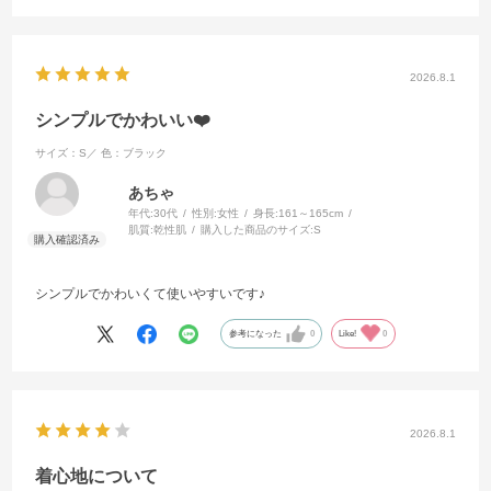
2026.8.1
シンプルでかわいい❤️
サイズ：S／
色：ブラック
あちゃ
年代:
30代
性別:
女性
身長:
161～165cm
肌質:
乾性肌
購入した商品のサイズ:
S
シンプルでかわいくて使いやすいです♪
参考になった
0
Like!
0
2026.8.1
着心地について