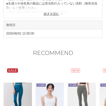
●生成りや淡色系の製品には蛍光剤の入っていない洗剤（無蛍光洗
剤）をご使用ください。
●濃色の物は淡色の物と分けて洗ってください。
続きを読む
●タンブラー乾燥はお避けください。
●形を整えて陰干ししてください。
発売日
閉じる
2026/06/01 12:00:00
RECOMMEND
SALE
NEW