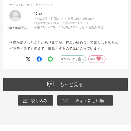
サイズ：S／
色：モカグレージュ
てぃ
年代:
20代
性別:
女性
身長:
161～165cm
肌質:
混合肌
購入した商品のサイズ:
S
体重:
51kg～55kg
ヨガ歴:
13-24カ月
お悩み:
冷え
何度か購入したことがありますが、程よい締めつけでヨガはもちろん
ピラティスでも使えて、細見えするので気に入っています。
参考になった
0
Like!
0
もっと見る
絞り込み
表示：新しい順