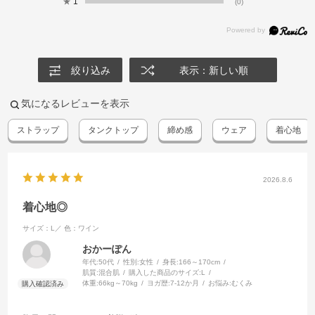
★
1
(0)
絞り込み
表示：新しい順
気になるレビューを表示
ストラップ
タンクトップ
締め感
ウェア
着心地
2026.8.6
着心地◎
サイズ：L／
色：ワイン
おかーぽん
年代:
50代
性別:
女性
身長:
166～170cm
肌質:
混合肌
購入した商品のサイズ:
L
体重:
66kg～70kg
ヨガ歴:
7-12か月
お悩み:
むくみ