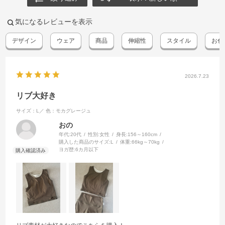
気になるレビューを表示
デザイン
ウェア
商品
伸縮性
スタイル
お色
2026.7.23
リブ大好き
サイズ：L／
色：モカグレージュ
おの
年代:
20代
性別:
女性
身長:
156～160cm
購入した商品のサイズ:
L
体重:
66kg～70kg
ヨガ歴:
6カ月以下