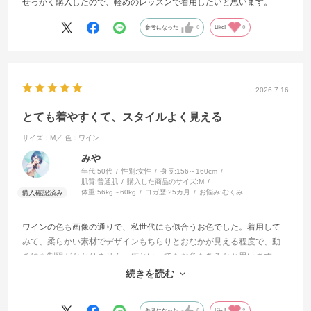
せっかく購入したので、軽めのレッスンで着用したいと思います。
参考になった
0
Like!
0
2026.7.16
とても着やすくて、スタイルよく見える
サイズ：M／
色：ワイン
みや
年代:
50代
性別:
女性
身長:
156～160cm
肌質:
普通肌
購入した商品のサイズ:
M
体重:
56kg～60kg
ヨガ歴:
25カ月
お悩み:
むくみ
ワインの色も画像の通りで、私世代にも似合うお色でした。着用して
みて、柔らかい素材でデザインもちらりとおなかが見える程度で、動
きにも制限がかかりません。何といってもお色もあるかと思います
が、素敵なデザインでスタイルよく見える点がお気に入りです。レギ
続きを読む
ンスも購入を検討したくなってます。
参考になった
0
Like!
2