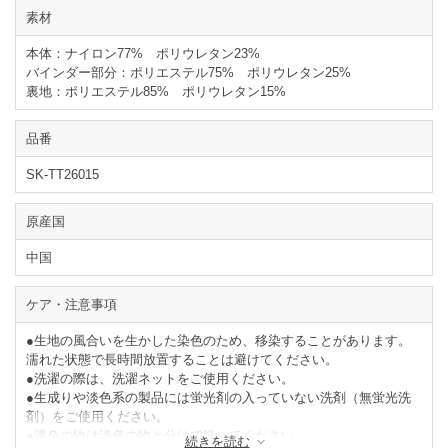
素材
本体：ナイロン77% ポリウレタン23%
バインダー部分：ポリエステル75% ポリウレタン25%
裏地：ポリエステル85% ポリウレタン15%
品番
SK-TT26015
原産国
中国
ケア・注意事項
●生地の風合いを生かした染色のため、移染することがあります。
濡れた状態で長時間放置することは避けてください。
●洗濯の際は、洗濯ネットをご使用ください。
●生成りや淡色系の製品には蛍光剤の入っていない洗剤（無蛍光洗
剤）をご使用ください。
●濃色の物は淡色の物と分けて洗ってください。
続きを読む