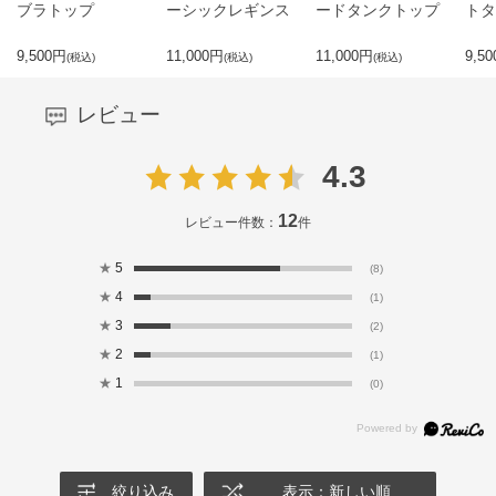
ブラトップ
ーシックレギンス
ードタンクトップ
トタ
9,500
円
11,000
円
11,000
円
9,50
(税込)
(税込)
(税込)
レビュー
4.3
12
レビュー件数：
件
★
5
(8)
★
4
(1)
★
3
(2)
★
2
(1)
★
1
(0)
絞り込み
表示：新しい順