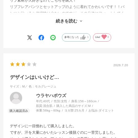
リブ素材が大好きなのでこちらを購入！
リブフレアパンツとセットアップのように着れてかわいいです！！パ
ンツと比べると伸縮性は少ないのですが、その分体にフィットしてく
れるのでズレなくてレッスンに集中できます！買ってよかった！
続きを読む
モカグレージュの色味もかわいい！！
参考になった
1
Like!
0
2026.7.20
デザインはいいけど…
サイズ：M／
色：モカグレージュ
ウラヤハボウズ
年代:
40代
性別:
女性
身長:
156～160cm
肌質:
混合肌
購入した商品のサイズ:
M
体重:
56kg～60kg
ヨガ歴:
25カ月
お悩み:
ダイエット
デザインに一目惚れして購入しました。
ですが、汗を大量にかいたレッスン後脱ぐのに一苦労しました。