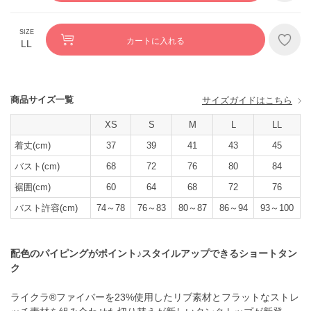
カートに入れる
LL
商品サイズ一覧
サイズガイドはこちら
XS
S
M
L
LL
着丈(cm)
37
39
41
43
45
バスト(cm)
68
72
76
80
84
裾囲(cm)
60
64
68
72
76
バスト許容(cm)
74～78
76～83
80～87
86～94
93～100
配色のパイピングがポイント♪スタイルアップできるショートタン
ク
ライクラ®ファイバーを23%使用したリブ素材とフラットなストレ