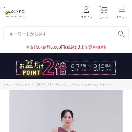
ログイン
カート
メニュー
キーワードから探す
キーワードから探す
お支払い金額6,000円(税込)以上で送料無料!
ホーム
>
ヨガウェア
>
【SUKALA】ベーシックリブラインショートタンクトップ