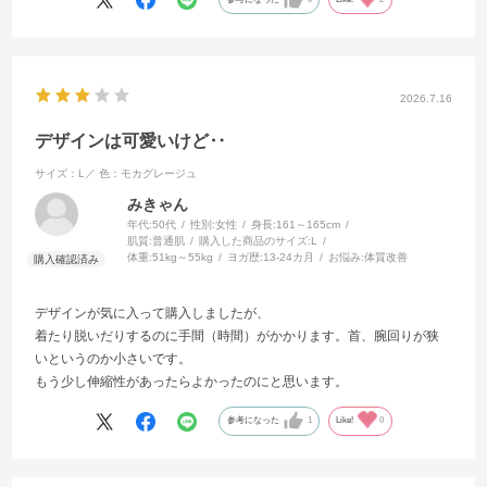
2026.7.16
デザインは可愛いけど‥
サイズ：L／
色：モカグレージュ
みきゃん
年代:
50代
性別:
女性
身長:
161～165cm
肌質:
普通肌
購入した商品のサイズ:
L
体重:
51kg～55kg
ヨガ歴:
13-24カ月
お悩み:
体質改善
デザインが気に入って購入しましたが、
着たり脱いだりするのに手間（時間）がかかります。首、腕回りが狭
いというのか小さいです。
もう少し伸縮性があったらよかったのにと思います。
参考になった
1
Like!
0