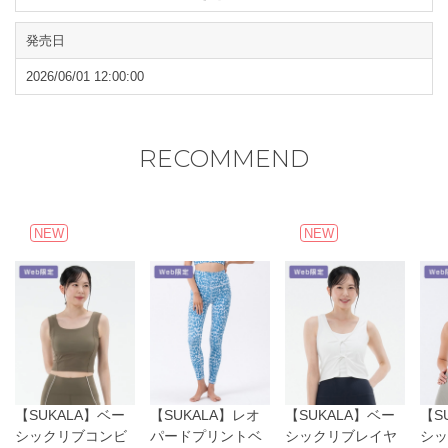
●タンブラー乾燥はお避けください。
●形を整えて陰干ししてください。
発売日
閉じる
2026/06/01 12:00:00
RECOMMEND
NEW
NEW
【SUKALA】ベー
【SUKALA】レオ
【SUKALA】ベー
【S
シックリブコンビ
パードプリントベ
シックリブレイヤ
シッ