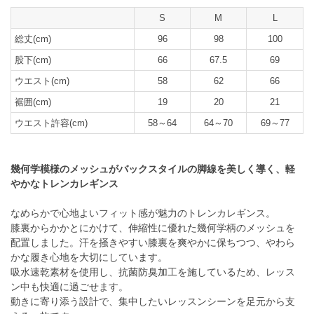
S
M
L
総丈(cm)
96
98
100
股下(cm)
66
67.5
69
ウエスト(cm)
58
62
66
裾囲(cm)
19
20
21
ウエスト許容(cm)
58～64
64～70
69～77
幾何学模様のメッシュがバックスタイルの脚線を美しく導く、軽
やかなトレンカレギンス
なめらかで心地よいフィット感が魅力のトレンカレギンス。
膝裏からかかとにかけて、伸縮性に優れた幾何学柄のメッシュを
配置しました。汗を掻きやすい膝裏を爽やかに保ちつつ、やわら
かな履き心地を大切にしています。
吸水速乾素材を使用し、抗菌防臭加工を施しているため、レッス
ン中も快適に過ごせます。
動きに寄り添う設計で、集中したいレッスンシーンを足元から支