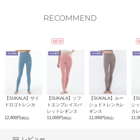
RECOMMEND
NEW
【SUKALA】サイ
【SUKALA】ソフ
【SUKALA】ルー
【S
ドロゴトレンカ
トエンブレイスパ
シュドトレンカレ
シッ
レットレギンス
ギンス
カレ
12,800
円
11,000
円
11,000
円
11,0
(税込)
(税込)
(税込)
レビュー