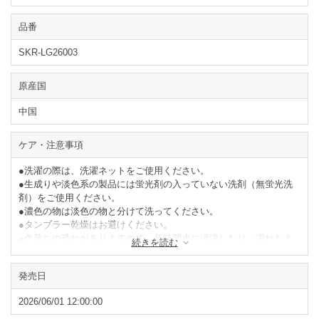
品番
SKR-LG26003
原産国
中国
ケア・注意事項
●洗濯の際は、洗濯ネットをご使用ください。
●生成りや淡色系の製品には蛍光剤の入っていない洗剤（無蛍光洗
剤）をご使用ください。
●濃色の物は淡色の物と分けて洗ってください。
●タンブラー乾燥はお避けください。
●色落ちの恐れがありますので、長時間水に浸漬したり、濡れたま
続きを読む
ま放置しないでください。
●形を整えて陰干ししてください。
発売日
●メッシュ部分は繊細な素材ですので引っ掛け等にご注意くださ
い。
2026/06/01 12:00:00
閉じる