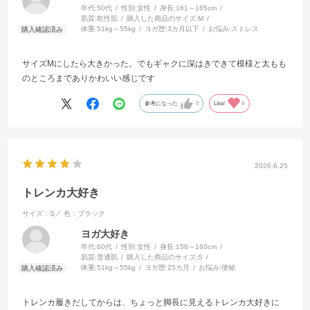
年代:
50代
性別:
女性
身長:
161～165cm
肌質:
乾性肌
購入した商品のサイズ:
M
体重:
51kg～55kg
ヨガ歴:
3カ月以下
お悩み:
ストレス
サイズMにしたら大きかった。でもギャクに深はきできて模様と太もも
のところまでありかわいい感じです
参考になった
0
Like!
0
2026.6.25
トレンカ大好き
サイズ：S／
色：ブラック
ヨガ大好き
年代:
60代
性別:
女性
身長:
156～160cm
肌質:
普通肌
購入した商品のサイズ:
S
体重:
51kg～55kg
ヨガ歴:
25カ月
お悩み:
便秘
トレンカ履きだしてからは、ちょっと脚長に見えるトレンカ大好きに