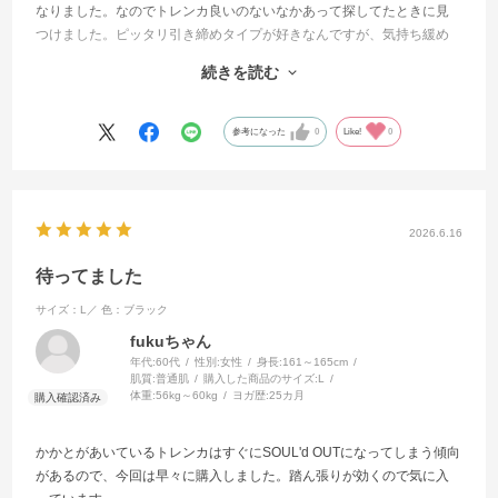
なりました。なのでトレンカ良いのないなかあって探してたときに見
つけました。ピッタリ引き締めタイプが好きなんですが、気持ち緩め
でした。でも気にならないくらいの引き締め感で、ふくらはぎ部分の
続きを読む
メッシュもかっこいい‼️ウエストもちょい長めでしっかりウエストをホ
ールドしてくれます。お気に入りの1つになりました。
参考になった
0
Like!
0
2026.6.16
待ってました
サイズ：L／
色：ブラック
fukuちゃん
年代:
60代
性別:
女性
身長:
161～165cm
肌質:
普通肌
購入した商品のサイズ:
L
体重:
56kg～60kg
ヨガ歴:
25カ月
かかとがあいているトレンカはすぐにSOUL'd OUTになってしまう傾向
があるので、今回は早々に購入しました。踏ん張りが効くので気に入