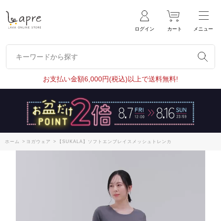
ログイン
カート
メニュー
キーワードから探す
キーワードから探す
お支払い金額6,000円(税込)以上で送料無料!
ホーム
>
ヨガウェア
>
【SUKALA】ソフトエンブレイスメッシュトレンカ