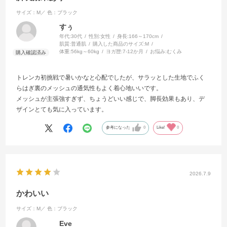
サイズ：M／
色：ブラック
すぅ
年代:
30代
性別:
女性
身長:
166～170cm
肌質:
普通肌
購入した商品のサイズ:
M
体重:
56kg～60kg
ヨガ歴:
7-12か月
お悩み:
むくみ
トレンカ初挑戦で暑いかなと心配でしたが、サラッとした生地でふく
らはぎ裏のメッシュの通気性もよく着心地いいです。
メッシュが主張強すぎず、ちょうどいい感じで、脚長効果もあり、デ
ザインとても気に入っています。
参考になった
0
Like!
0
2026.7.9
かわいい
サイズ：M／
色：ブラック
Eve