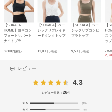
【SUKALA
【SUKALA】ベー
【SUKALA】ベー
【S
HOME】ヨギコン
シックリブレイヤ
シックリブコンビ
HO
フォートサポート
ードタンクトップ
ブラトップ
スウ
ナイトブラ
ップ
8,800
円
11,000
円
9,500
円
7,900
(税込)
(税込)
(税込)
2,37
レビュー
4.3
26
レビュー件数：
件
★
5
(13)
★
4
(8)