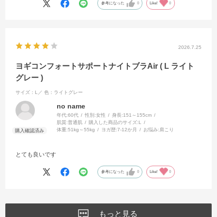
参考になった
0
Like!
0
2026.7.25
ヨギコンフォートサポートナイトブラAir ( L ライト
グレー )
サイズ：L／
色：ライトグレー
no name
年代:
60代
性別:
女性
身長:
151～155cm
肌質:
普通肌
購入した商品のサイズ:
L
体重:
51kg～55kg
ヨガ歴:
7-12か月
お悩み:
肩こり
とても良いです
参考になった
0
Like!
0
もっと見る