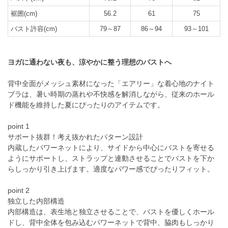
裾囲(cm)
56.2
61
75
バスト許容(cm)
79～87
86～94
93～101
ヨガに通わない夜も、涼やかに整う理想のバストへ
背中全面がメッシュ素材になった「エアリー」な着心地のナイト
ブラは、暑い時期の蒸れや不快感を解消しながら、従来のホール
ド機能を維持した夏にぴったりのアイテムです。
point 1
サポート抜群！考え抜かれたパターン設計
内蔵したパワーネットにより、サイドから中心にバストを寄せる
ようにサポートし、ストラップと連動させることでバストを下か
らしっかり引き上げます。適度なパワー感でぴったりフィット。
point 2
独立した内部構造
内部構造は、表生地と独立させることで、バストを優しくホール
ドし、背中全体を包み込むパワーネットで背中、脇肉もしっかり