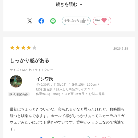
ってジタバタと暴れること2分経過、なんとかこうにかして身体を滑り
続きを読む
込ませたらジャストフｨットで快適な着け心地でした。11時間のフライ
トに着用してみましたが緩くもきつくもなくで本当に快適な空の旅が
できました。来年日本に帰ったらリピ買いします。
参考になった
0
Like!
1
背中の汗やお風呂上がりの水滴は大敵です❗
必ず渇いたお肌の状態で着用してくださいね。
(--;)
2026.7.28
しっかり感がある
サイズ：M／
色：ライトグレー
イシワ氏
年代:
30代
性別:
女性
身長:
156～160cm
肌質:
混合肌
購入した商品のサイズ:
S
体重:
51kg～55kg
ヨガ歴:
25カ月
お悩み:
趣味
最初はちょっときついかな、寝られるかなと思ったけれど、数時間も
経つと馴染んできます。ホールド感がしっかりあってスカーラのヨガ
ウェアみたいにとても動きやすいです。背中がメッシュなので快適で
す。