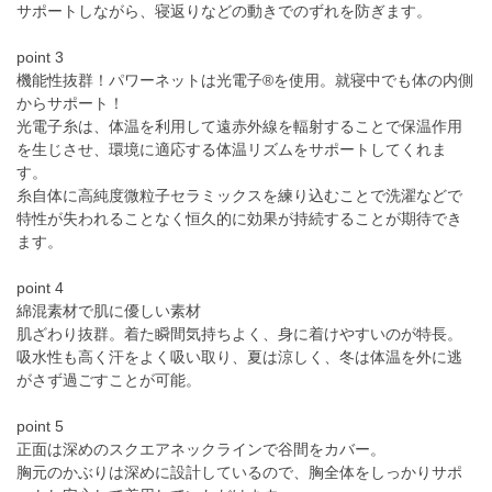
サポートしながら、寝返りなどの動きでのずれを防ぎます。
point 3
機能性抜群！パワーネットは光電子®を使用。就寝中でも体の内側
からサポート！
光電子糸は、体温を利用して遠赤外線を輻射することで保温作用
を生じさせ、環境に適応する体温リズムをサポートしてくれま
す。
糸自体に高純度微粒子セラミックスを練り込むことで洗濯などで
特性が失われることなく恒久的に効果が持続することが期待でき
ます。
point 4
綿混素材で肌に優しい素材
肌ざわり抜群。着た瞬間気持ちよく、身に着けやすいのが特長。
吸水性も高く汗をよく吸い取り、夏は涼しく、冬は体温を外に逃
がさず過ごすことが可能。
point 5
正面は深めのスクエアネックラインで谷間をカバー。
胸元のかぶりは深めに設計しているので、胸全体をしっかりサポ