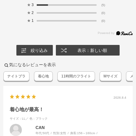
★
3
(5)
★
2
(0)
★
1
(0)
絞り込み
表示：新しい順
気になるレビューを表示
ナイトブラ
着心地
11時間のフライト
Mサイズ
メ
2026.8.4
着心地が最高！
サイズ：LL／
色：ブラック
CAN
年代:
50代
性別:
女性
身長:
156～160cm