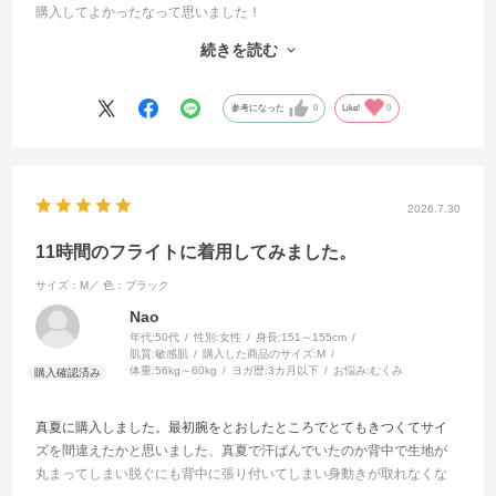
購入してよかったなって思いました！
背筋を伸ばして歩いているのをガラス越しにみてみると、スタイルが
続きを読む
良くみえました！笑笑
お気に入りです！
参考になった
0
Like!
0
2026.7.30
11時間のフライトに着用してみました。
サイズ：M／
色：ブラック
Nao
年代:
50代
性別:
女性
身長:
151～155cm
肌質:
敏感肌
購入した商品のサイズ:
M
体重:
56kg～60kg
ヨガ歴:
3カ月以下
お悩み:
むくみ
真夏に購入しました。最初腕をとおしたところでとてもきつくてサイ
ズを間違えたかと思いました、真夏で汗ばんでいたのか背中で生地が
丸まってしまい脱ぐにも背中に張り付いてしまい身動きが取れなくな