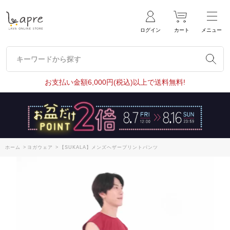
ログイン
カート
メニュー
キーワードから探す
キーワードから探す
お支払い金額6,000円(税込)以上で送料無料!
ホーム
>
ヨガウェア
>
【SUKALA】メンズヘザープリントパンツ