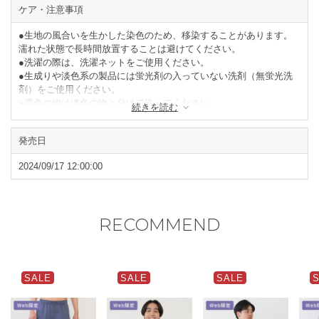
ケア・注意事項
●生地の風合いを生かした染色のため、移染することがあります。
濡れた状態で長時間放置することは避けてください。
●洗濯の際は、洗濯ネットをご使用ください。
●生成りや淡色系の製品には蛍光剤の入っていない洗剤（無蛍光洗
剤）をご使用ください。
●濃色の物は淡色の物と分けて洗ってください。
続きを読む
●タンブラー乾燥はお避けください。
●形を整えて陰干ししてください。
発売日
閉じる
2024/09/17 12:00:00
RECOMMEND
SALE
SALE
SALE