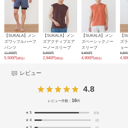
【SUKALA】メン
【SUKALA】メン
【SUKALA】メン
【S
ズワッフルハーフ
ズアクティブエア
ズベーシックノー
ズラ
パンツ
ーノースリーブ
スリーブ
ョー
11,000
円
9,800
円
9,800
円
9,800
5,500
円
2,940
円
4,900
円
4,90
(税込)
(税込)
(税込)
レビュー
4.8
16
レビュー件数：
件
★
5
(13)
★
4
(2)
★
3
(1)