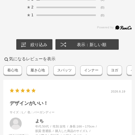
★
2
(0)
★
1
(0)
絞り込み
表示：新しい順
気になるレビューを表示
着心地
履き心地
スパッツ
インナー
ヨガ
イ
2026.6.19
デザインがいい！
サイズ：L／
色：バーガンディー
よち
年代:
50代
性別:
女性
身長:
166～170cm
肌質:
普通肌
購入した商品のサイズ:
L