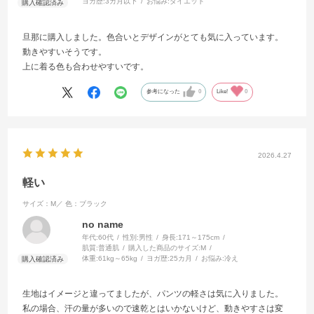
ヨガ歴:
3カ月以下
お悩み:
ダイエット
旦那に購入しました。色合いとデザインがとても気に入っています。
動きやすいそうです。
上に着る色も合わせやすいです。
参考になった
0
Like!
0
2026.4.27
軽い
サイズ：M／
色：ブラック
no name
年代:
60代
性別:
男性
身長:
171～175cm
肌質:
普通肌
購入した商品のサイズ:
M
体重:
61kg～65kg
ヨガ歴:
25カ月
お悩み:
冷え
生地はイメージと違ってましたが、パンツの軽さは気に入りました。
私の場合、汗の量が多いので速乾とはいかないけど、動きやすさは変