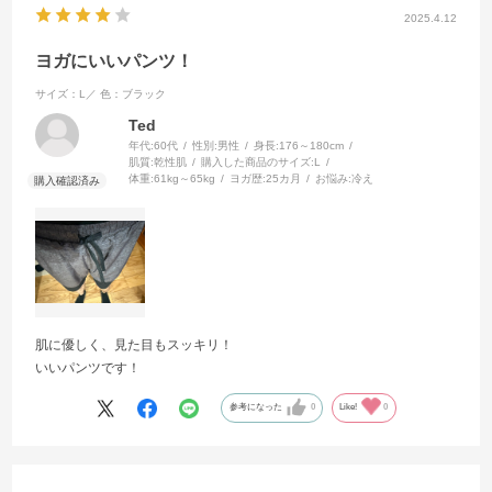
2025.4.12
ヨガにいいパンツ！
サイズ：L／
色：ブラック
Ted
年代:
60代
性別:
男性
身長:
176～180cm
肌質:
乾性肌
購入した商品のサイズ:
L
体重:
61kg～65kg
ヨガ歴:
25カ月
お悩み:
冷え
肌に優しく、見た目もスッキリ！
いいパンツです！
参考になった
0
Like!
0