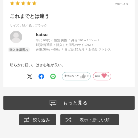
2025.4.9
これまでとは違う
サイズ：M／
色：ブラック
katsu
年代:
60代
性別:
男性
身長:
161～165cm
肌質:
普通肌
購入した商品のサイズ:
M
体重:
56kg～60kg
ヨガ歴:
25カ月
お悩み:
ストレス
明らかに軽い。はき心地が良い。
参考になった
0
Like!
0
もっと見る
絞り込み
表示：新しい順