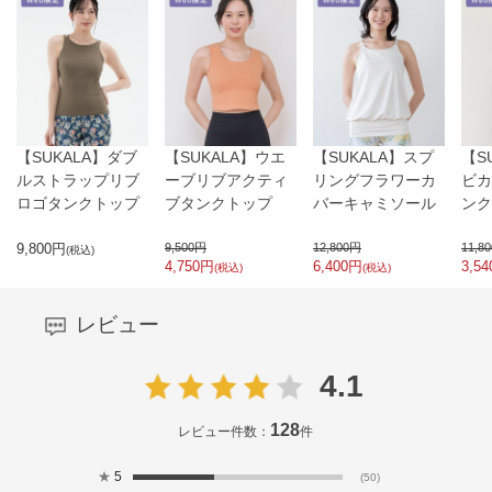
【SUKALA】ダブ
【SUKALA】ウエ
【SUKALA】スプ
【S
ルストラップリブ
ーブリブアクティ
リングフラワーカ
ビカ
ロゴタンクトップ
ブタンクトップ
バーキャミソール
ンク
9,800
円
9,500
円
12,800
円
11,80
(税込)
4,750
円
6,400
円
3,54
(税込)
(税込)
レビュー
4.1
128
レビュー件数：
件
★
5
(50)