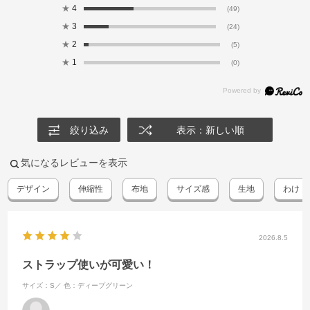
★
4
(49)
★
3
(24)
★
2
(5)
★
1
(0)
絞り込み
表示：新しい順
気になるレビューを表示
デザイン
伸縮性
布地
サイズ感
生地
わけ
2026.8.5
ストラップ使いが可愛い！
サイズ：S／
色：ディープグリーン