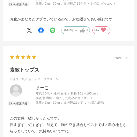
体重:
46kg～50kg
ヨガ歴:
7-12か月
お悩み:
ダイエット
お腹がまだまだダブついているので、お腹隠せて良い感じです
参考になった
0
Like!
0
2026.8.1
素敵トップス
サイズ：S／
色：ディープグリーン
まーこ
年代:
60代
性別:
女性
身長:
161～165cm
肌質:
普通肌
購入した商品のサイズ:
S
体重:
46kg～50kg
ヨガ歴:
25カ月
お悩み:
趣味
この丈感 欲しかったんです。
長すぎず 短すぎず 加えて 胸の空き具合もベストです♪ 着心地もさ
らっとしていて 気持ちいいですね