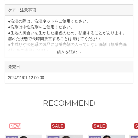
ケア・注意事項
●洗濯の際は、洗濯ネットをご使用ください。
●洗剤は中性洗剤をご使用ください。
●生地の風合いを生かした染色のため、移染することがあります。
濡れた状態で長時間放置することは避けてください。
●生成りや淡色系の製品には蛍光剤の入っていない洗剤（無蛍光洗
剤）をご使用ください。
続きを読む
●濃色の物は淡色の物と分けて洗ってください。
●タンブラー乾燥はお避けください。
発売日
●形を整えて陰干ししてください。
●生地の特性上、強い摩擦や洗濯の繰り返しで、白化、毛羽立ち、
2024/11/01 12:00:00
部分的な脱色などが起こる場合があります。
閉じる
RECOMMEND
NEW
SALE
SALE