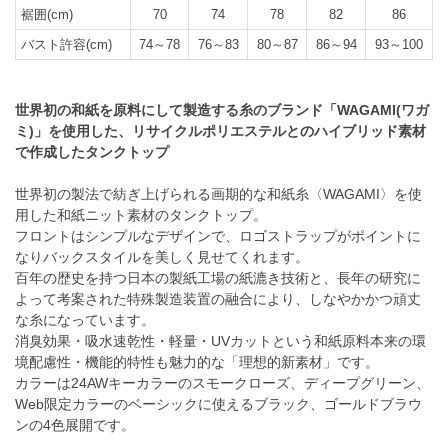
裾囲(cm)
70
74
78
82
86
バスト許容(cm)
74～78
76～83
80～87
86～94
93～100
世界初の和紙を原料にして製造する糸のブランド「WAGAMI(ワガ
ミ)」を使用した、リサイクルポリエステルとのハイブリッド素材
で作成したタンクトップ
世界初の製法で紡ぎ上げられる画期的な和紙糸〈WAGAMI〉を使
用した和紙ニット素材のタンクトップ。
フロントはシンプルなデザインで、ロゴストラップがポイントに
なりバックスタイルを美しく見せてくれます。
百年の歴史を持つ日本の製紙工場の紙漉き技術と、長年の研究に
よって考案された特殊製造装置の融合により、しなやかかつ頑丈
な糸になっています。
消臭効果・吸水速乾性・軽量・UVカットという和紙原料本来の環
境配慮性・機能的特性も魅力的な「理想的新素材」です。
カラーは24AWキーカラーのスモークローズ、ディープグリーン、
Web限定カラーのベーシックに使えるブラック、ゴールドブラウ
ンの4色展開です。