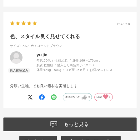
2026.7.9
色、スタイル良く見せてくれる
サイズ：XS／
色：ゴールドブラウン
yu jia
年代:
50代
性別:
女性
身長:
166～170cm
肌質:
乾性肌
購入した商品のサイズ:
S
体重:
46kg～50kg
ヨガ歴:
25カ月
お悩み:
ストレス
分厚い生地、でも良い素材を実感します
参考になった
0
Like!
0
もっと見る