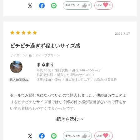
参考になった
0
Like!
0
2026.7.17
ピチピチ過ぎず程よいサイズ感
サイズ：S／
色：ディープグリーン
まるまり
年代:
40代
性別:
女性
身長:
146～150cm
肌質:
乾性肌
購入した商品のサイズ:
S
体重:
41kg～45kg
ヨガ歴:
3カ月以下
お悩み:
体質改善
セールでお値打ちになっていたので購入しました。他のヨガウェアよ
りもピチピチなサイズ感ではなく締め付け感が強過ぎないので汗をか
いても着脱もしやすくて良かったです。
生地がいい意味で艶感が無くドライな肌触りで上の羽織次第で普段着
続きを読む
でも着られそうです。
色違いの購入を検討中です。
参考になった
2
Like!
0