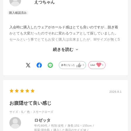
えつちゃん
入会時に購入したウェアがホールド感はとても良いのですが…脱ぎ着
かとても大変だったのでそれに変わるウェアとして探していました。
セールという事でとてもお安く購入は出来ましたが、Mサイズが無くS
サイズを購入しました。
続きを読む
伸縮性がある為、問題なく着ることが出来ました。背中部分のストラ
ップも可愛いいです。
参考になった
0
Like!
0
2026.8.1
お腹隠せて良い感じ
サイズ：S／
色：スモークローズ
ロゼッタ
年代:
60代
性別:
女性
身長:
151～155cm
肌質:
混合肌
購入した商品のサイズ:
M