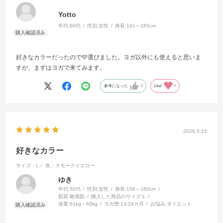
Yotto
年代:
60代
性別:
女性
身長:
161～165cm
好きなカラーだったので🩵選びました。ヨガ以外にも使えると思いま
すが、まずはヨガで来てみます。
参考になった
0
Like!
0
2026.5.15
好きなカラー
サイズ：L／
色：スモークイエロー
ゆき
年代:
50代
性別:
女性
身長:
156～160cm
肌質:
敏感肌
購入した商品のサイズ:
L
体重:
61kg～65kg
ヨガ歴:
13-24カ月
お悩み:
ダイエット