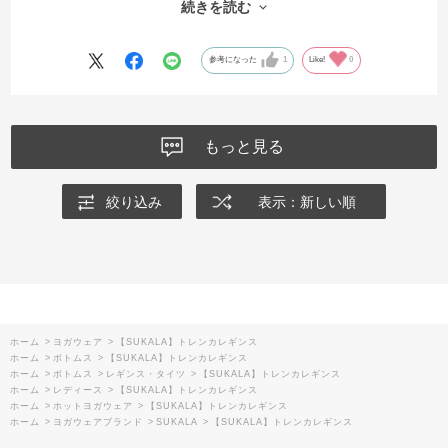
続きを読む
でもこのイエローの色合いは、少し落ち着きのあるイエローですの
で、手持ちの上着と合わせやすく
ヨガライフを楽しんでいます。
参考になった
1
Like!
0
これを着る事で自然と笑顔になっている自分が可愛い🩷笑笑
大事にします。ありがとうございました。
もっと見る
絞り込み
表示：新しい順
ホーム
>
ヨガウェア
>
【SUKALA】トレンカレギンス
ホーム
>
ボトムス
>
【SUKALA】トレンカレギンス
ホーム
>
ボトムス
>
レギンス・タイツ
>
【SUKALA】トレンカレギンス
ホーム
>
レディース
>
【SUKALA】トレンカレギンス
ホーム
>
ホットヨガウェア
>
【SUKALA】トレンカレギンス
ホーム
>
ヨガウェアブランド
>
SUKALA
>
【SUKALA】トレンカレギンス