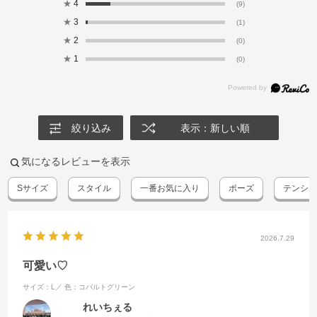
★
4
(9)
★
3
(1)
★
2
(0)
★
1
(0)
絞り込み
表示：新しい順
気になるレビューを表示
Sサイズ
スタイル
一番お気に入り
ポーズ
テンシ
2026.7.29
可愛い♡
サイズ：L／
色：コバルトグリーン
れいちぇる