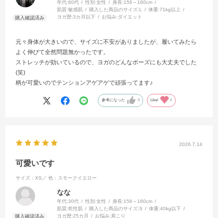
年代:
60代
性別:
女性
身長:
156～160cm
肌質:
敏感肌
購入した商品のサイズ:
L
体重:
71kg以上
ヨガ歴:
3カ月以下
お悩み:
ダイエット
元々身体が大きいので、サイズに不安がありましたが、履いてみたら
よく伸びて全然問題無かったです。
ストレッチが効いているので、ヨガのどんなポーズにも大丈夫でした
(笑)
柄が可愛いのでテンションアゲアゲで頑張ってます♪
参考になった
0
Like!
0
2026.7.14
可愛いです
サイズ：XS／
色：スモークイエロー
なな
年代:
30代
性別:
女性
身長:
156～160cm
肌質:
乾性肌
購入した商品のサイズ:
S
体重:
40kg以下
ヨガ歴:
25カ月
お悩み:
肩こり