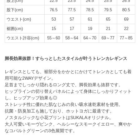
股上(cm)
22.5
23.5
24.5
25.5
26.5
股下(cm)
76.5
77.5
78.5
79.5
80.5
ウエスト(cm)
53
57
61
65
69
裾囲(cm)
15
17
19
21
22
ウエスト許容(cm)
55～60
58～64
64～70
69～77
77～85
脚長効果抜群！すらっとしたスタイルが叶うトレンカレギンス
レギンスとしても、裾部分をかかとにかけてトレンカとしても着
用可能な2WAYデザイン。
足首までしっかり隠れるロング丈で、脚長効果も抜群です。
ヒップラインの切り替えパネルによって身体にしっかりフィット
し、ヒップアップ効果も◎
ストレッチ性に優れた肌なじみの良い吸水速乾素材を使用。
抗菌・防臭加工も施しており、ホットヨガに最適です。
ノスタルジックな小花プリントはSUKALAオリジナル。
大人可愛いモーヴピンク、ヘルシーなスモークイエロー、爽やか
なコバルトグリーンの3色展開です。