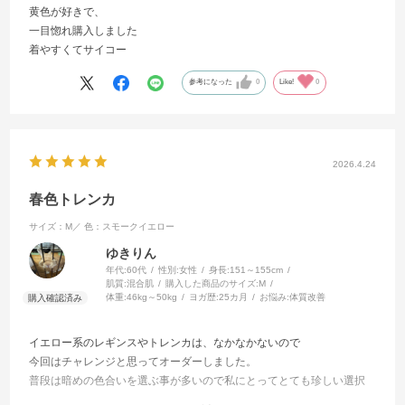
黄色が好きで、
一目惚れ購入しました
着やすくてサイコー
参考になった
0
Like!
0
2026.4.24
春色トレンカ
サイズ：M／
色：スモークイエロー
ゆきりん
年代:
60代
性別:
女性
身長:
151～155cm
肌質:
混合肌
購入した商品のサイズ:
M
体重:
46kg～50kg
ヨガ歴:
25カ月
お悩み:
体質改善
イエロー系のレギンスやトレンカは、なかなかないので
今回はチャレンジと思ってオーダーしました。
普段は暗めの色合いを選ぶ事が多いので私にとってとても珍しい選択
でした。