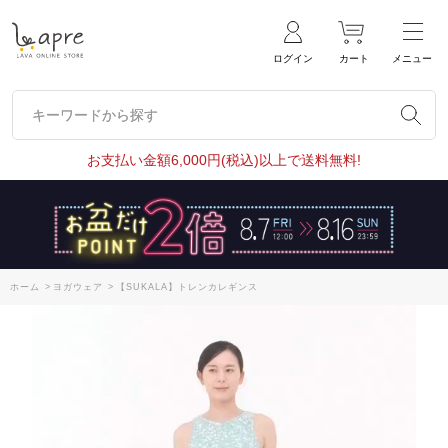
ログイン
カート
メニュー
キーワードから探す
キーワードから探す
お支払い金額6,000円(税込)以上で送料無料!
ホーム
>
ヨガウェア
>
【SUKALA】トレンカレギンス