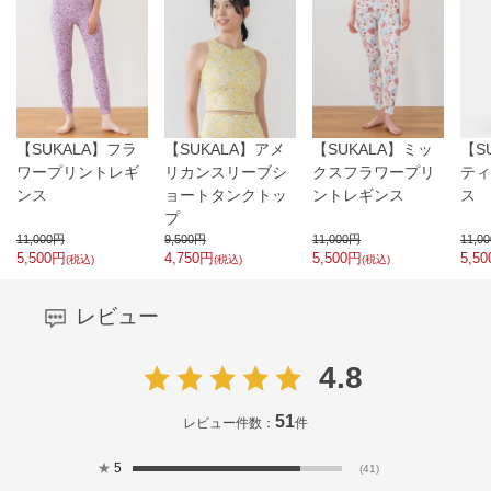
【SUKALA】フラ
【SUKALA】アメ
【SUKALA】ミッ
【S
ワープリントレギ
リカンスリーブシ
クスフラワープリ
ティ
ンス
ョートタンクトッ
ントレギンス
ス
プ
11,000
円
9,500
円
11,000
円
11,00
5,500
円
4,750
円
5,500
円
5,50
(税込)
(税込)
(税込)
レビュー
4.8
51
レビュー件数：
件
★
5
(41)