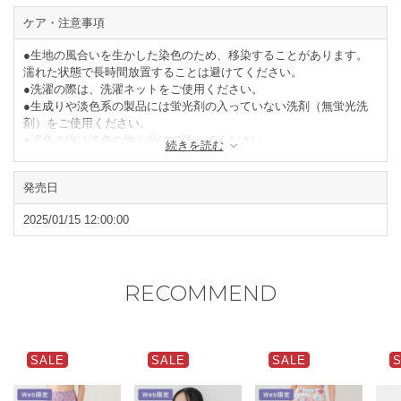
ケア・注意事項
●生地の風合いを生かした染色のため、移染することがあります。
濡れた状態で長時間放置することは避けてください。
●洗濯の際は、洗濯ネットをご使用ください。
●生成りや淡色系の製品には蛍光剤の入っていない洗剤（無蛍光洗
剤）をご使用ください。
●濃色の物は淡色の物と分けて洗ってください。
続きを読む
●タンブラー乾燥はお避けください。
●形を整えて陰干ししてください。
発売日
閉じる
2025/01/15 12:00:00
RECOMMEND
SALE
SALE
SALE