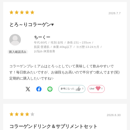
2026.7.7
とろ～りコラーゲン♥️
ちーくー
年代:
60代
性別:
女性
身長:
151～155cm
肌質:
普通肌
体重:
40kg以下
ヨガ歴:
13-24カ月
お悩み:
体質改善
コラーゲンプレミアムはとろっとしていて美味しくて飲みやすいで
す！毎日飲みたいですが、お値段もお高いので半分ずつ飲んでます(笑)
定期的に購入したいですね✨
参考になった
0
Like!
0
2026.6.30
コラーゲンドリンク＆サプリメントセット