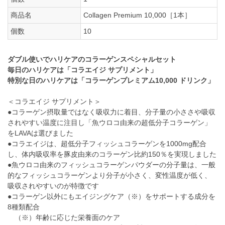
商品名
Collagen Premium 10,000［1本］
個数
10
ダブル使いでハリケアのコラーゲンスペシャルセット
毎日のハリケアは「コラエイジ サプリメント」
特別な日のハリケアは「コラーゲンプレミアム10,000 ドリンク」
＜コラエイジ サプリメント＞
●コラーゲン摂取量ではなく吸収力に着目、分子量の小ささや吸収
されやすい温度に注目し「魚ウロコ由来の超低分子コラーゲン」
をLAVAは選びました
●コラエイジは、超低分子フィッシュコラーゲンを1000mg配合
し、体内吸収率を豚皮由来のコラーゲン比約150％を実現しました
●魚ウロコ由来のフィッシュコラーゲンパウダーの分子量は、一般
的なフィッシュコラーゲンより分子が小さく、変性温度が低く、
吸収されやすいのが特徴です
●コラーゲン以外にもエイジングケア（※）をサポートする成分を
8種類配合
（※）年齢に応じた栄養面のケア