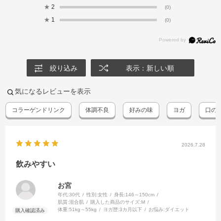
★
2
(0)
★
1
(0)
絞り込み
表示：新しい順
気になるレビューを表示
コラーゲンドリンク
体調不良
好みの味
ヨガ
口の
2026.7.28
飲みやすい
お宮
年代:
30代
性別:
女性
身長:
146～150cm
肌質:
混合肌
購入した商品のサイズ:
M
体重:
51kg～55kg
ヨガ歴:
3カ月以下
お悩み:
ダイエット