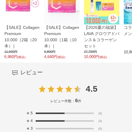
【SALE】Collagen
【SALE】Collagen
【2026夏の福袋】
コラ
Premium
Premium
LAVA グロウアドバ
メン
10,000［2箱（20
10,000［1箱（10
ンス＆コラーゲン
本）］
本）］
セット
11,600
円
5,800
円
27,700
円
10,8
6,960
円
4,640
円
10,000
円
(税込)
(税込)
(税込)
レビュー
4.5
6
レビュー件数：
件
★
5
(3)
★
4
(3)
★
3
(0)