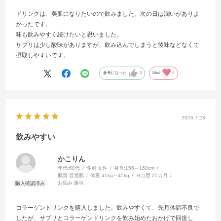
ドリンクは、美肌になりたいので飲みました。次の日は潤いがありよ
かったです。
味も飲みやすく続けたいと思いました。
サプリは少し酸味がありますが、飲み込んでしまうと後味などなくて
摂取しやすいです。
参考になった
0
Like!
0
2026.7.23
飲みやすい
かこりん
年代:
60代
性別:
女性
身長:
156～160cm
肌質:
普通肌
体重:
41kg～45kg
ヨガ歴:
25カ月
お悩み:
趣味
コラーゲンドリンクを購入しました。飲みやすくて、先月体調不良で
したが、サプリとコラーゲンドリンクを飲み始めたおかげで回復し