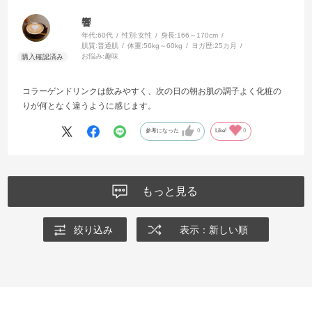
響
年代:
60代
性別:
女性
身長:
166～170cm
肌質:
普通肌
体重:
56kg～60kg
ヨガ歴:
25カ月
お悩み:
趣味
コラーゲンドリンクは飲みやすく、次の日の朝お肌の調子よく化粧の
りが何となく違うように感じます。
参考になった
0
Like!
0
もっと見る
絞り込み
表示：新しい順