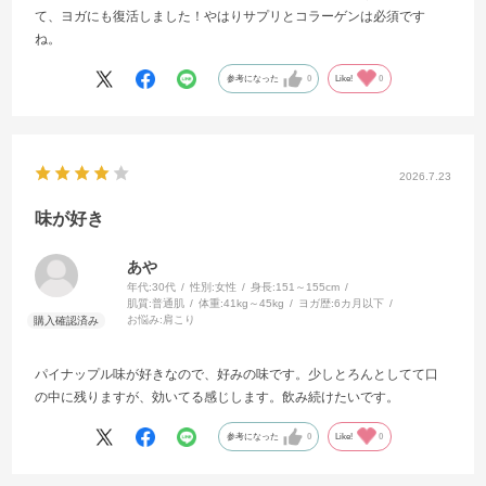
て、ヨガにも復活しました！やはりサプリとコラーゲンは必須です
ね。
参考になった
0
Like!
0
2026.7.23
味が好き
あや
年代:
30代
性別:
女性
身長:
151～155cm
肌質:
普通肌
体重:
41kg～45kg
ヨガ歴:
6カ月以下
お悩み:
肩こり
パイナップル味が好きなので、好みの味です。少しとろんとしてて口
の中に残りますが、効いてる感じします。飲み続けたいです。
参考になった
0
Like!
0