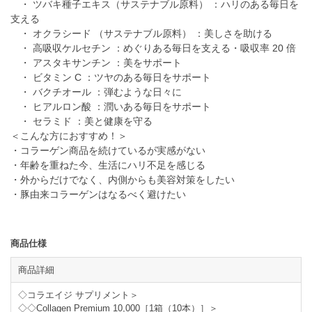
・ ツバキ種子エキス（サステナブル原料） ：ハリのある毎日を
支える
・ オクラシード （サステナブル原料） ：美しさを助ける
・ 高吸収ケルセチン ：めぐりある毎日を支える・吸収率 20 倍
・ アスタキサンチン ：美をサポート
・ ビタミン C ：ツヤのある毎日をサポート
・ バクチオール ：弾むような日々に
・ ヒアルロン酸 ：潤いある毎日をサポート
・ セラミド ：美と健康を守る
＜こんな方におすすめ！＞
・コラーゲン商品を続けているが実感がない
・年齢を重ねた今、生活にハリ不足を感じる
・外からだけでなく、内側からも美容対策をしたい
・豚由来コラーゲンはなるべく避けたい
商品仕様
商品詳細
◇コラエイジ サプリメント＞
◇◇Collagen Premium 10,000［1箱（10本）］＞