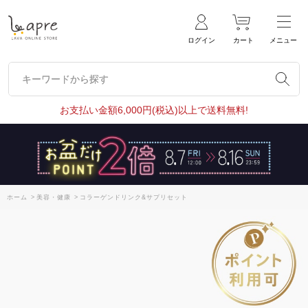
ログイン
カート
メニュー
キーワードから探す
キーワードから探す
お支払い金額6,000円(税込)以上で送料無料!
ホーム
>
美容・健康
>
コラーゲンドリンク&サプリセット